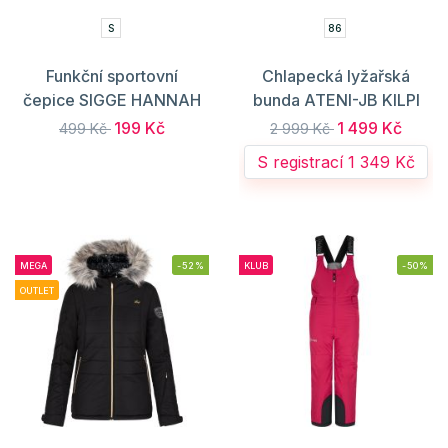
S
86
Funkční sportovní
Chlapecká lyžařská
čepice SIGGE HANNAH
bunda ATENI-JB KILPI
199 Kč
1 499 Kč
499 Kč
2 999 Kč
S registrací 1 349 Kč
MEGA
-52%
KLUB
-50%
OUTLET