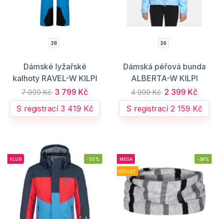
38
36
Dámské lyžařské
Dámská péřová bunda
kalhoty RAVEL-W KILPI
ALBERTA-W KILPI
3 799 Kč
2 399 Kč
7 999 Kč
4 999 Kč
S registrací 3 419 Kč
S registrací 2 159 Kč
KLUB
-55%
MEGA
-39%
OUTLET