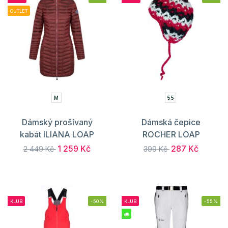
OUTLET
M
55
Dámský prošívaný
Dámská čepice
kabát ILIANA LOAP
ROCHER LOAP
1 259 Kč
287 Kč
2 449 Kč
399 Kč
KLUB
-50%
KLUB
-55%