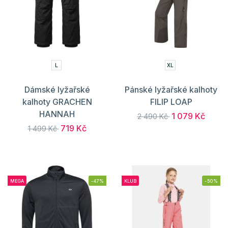
L
XL
Dámské lyžařské
Pánské lyžařské kalhoty
kalhoty GRACHEN
FILIP LOAP
HANNAH
1 079 Kč
2 490 Kč
719 Kč
1 499 Kč
MEGA
-47%
KLUB
-50%