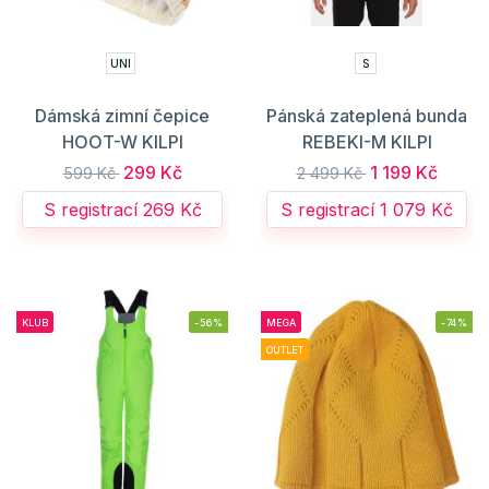
UNI
S
Dámská zimní čepice
Pánská zateplená bunda
HOOT-W KILPI
REBEKI-M KILPI
299 Kč
1 199 Kč
599 Kč
2 499 Kč
S registrací 269 Kč
S registrací 1 079 Kč
KLUB
-56%
MEGA
-74%
OUTLET