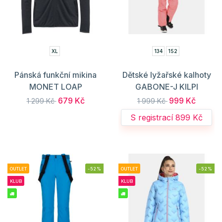
XL
134
152
Pánská funkční mikina
Dětské lyžařské kalhoty
MONET LOAP
GABONE-J KILPI
679 Kč
999 Kč
1 299 Kč
1 999 Kč
S registrací 899 Kč
OUTLET
-52%
OUTLET
-52%
KLUB
KLUB