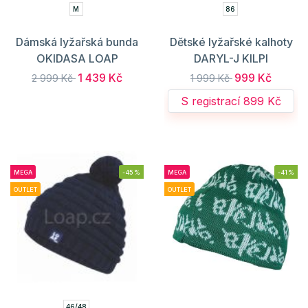
M
86
Dámská lyžařská bunda
Dětské lyžařské kalhoty
OKIDASA LOAP
DARYL-J KILPI
1 439 Kč
999 Kč
2 999 Kč
1 999 Kč
S registrací 899 Kč
MEGA
-45%
MEGA
-41%
OUTLET
OUTLET
46/48