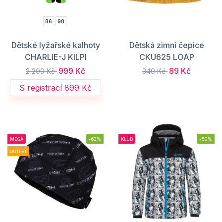
86
98
Dětské lyžařské kalhoty
Dětská zimní čepice
CHARLIE-J KILPI
CKU625 LOAP
999 Kč
89 Kč
2 299 Kč
349 Kč
S registrací 899 Kč
MEGA
-60%
KLUB
-50%
OUTLET