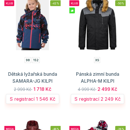
KLUB
-42%
KLUB
-50%
98
152
XS
Dětská lyžařská bunda
Pánská zimní bunda
SAMARA-JG KILPI
ALPHA-M KILPI
1 718 Kč
2 499 Kč
2 999 Kč
4 999 Kč
S registrací 1 546 Kč
S registrací 2 249 Kč
MEGA
-48%
MEGA
-28%