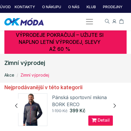
ÚVOD
KONTAKTY
O NÁKUPU
O NÁS
KLUB
PRODEJNY
VÝPRODEJE POKRAČUJÍ – UŽIJTE SI
NAPLNO LETNÍ VÝPRODEJ, SLEVY
AŽ 60 %
Zimní výprodej
Akce
Zimní výprodej
Nejprodávanější v této kategorii
Pánská sportovní mikina
XX®
BORK ERCO
399 Kč
1 190 Kč
ail
Detail