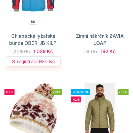
86
Chlapecká lyžařská
Zimní nákrčník ZAVIA
bunda OBER-JB KILPI
LOAP
1 029 Kč
182 Kč
2 299 Kč
299 Kč
S registrací 926 Kč
KLUB
-50%
NOVÁ SLEVA
-52%
KLUB