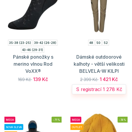
35-38 (23-25)
39-42 (26-28)
48
50
52
43-46 (29-31)
Pánské ponožky s
Dámské outdoorové
merino vlnou Rod
kalhoty - větší velikosti
VoXX®
BELVELA-W KILPI
139 Kč
1 421 Kč
169 Kč
2 399 Kč
S registrací 1 278 Kč
MEGA
-71%
MEGA
-74%
NOVÁ SLEVA
OUTLET