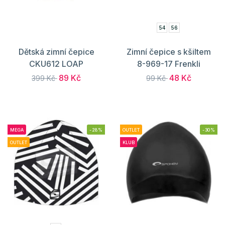
54
56
Dětská zimní čepice
Zimní čepice s kšiltem
CKU612 LOAP
8-969-17 Frenkli
89 Kč
48 Kč
399 Kč
99 Kč
MEGA
-28%
OUTLET
-30%
OUTLET
KLUB