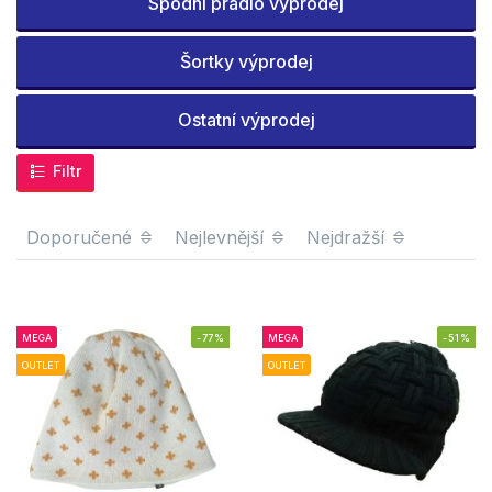
Spodní prádlo výprodej
Šortky výprodej
Ostatní výprodej
Filtr
Doporučené
Nejlevnější
Nejdražší
MEGA
-77%
MEGA
-51%
OUTLET
OUTLET