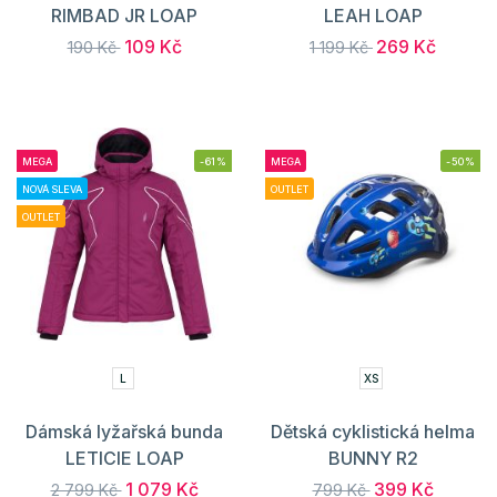
RIMBAD JR LOAP
LEAH LOAP
109 Kč
269 Kč
190 Kč
1 199 Kč
MEGA
-61%
MEGA
-50%
NOVÁ SLEVA
OUTLET
OUTLET
L
XS
Dámská lyžařská bunda
Dětská cyklistická helma
LETICIE LOAP
BUNNY R2
1 079 Kč
399 Kč
2 799 Kč
799 Kč