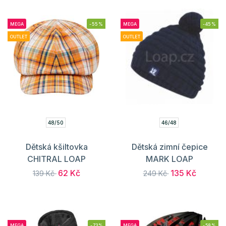
MEGA
-55%
MEGA
-45%
OUTLET
OUTLET
48/50
46/48
Dětská kšiltovka
Dětská zimní čepice
CHITRAL LOAP
MARK LOAP
62 Kč
135 Kč
139 Kč
249 Kč
MEGA
-73%
MEGA
-58%