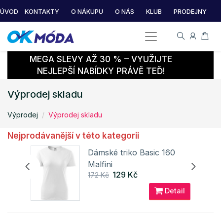
ÚVOD
KONTAKTY
O NÁKUPU
O NÁS
KLUB
PRODEJNY
MEGA SLEVY AŽ 30 % – VYUŽIJTE
NEJLEPŠÍ NABÍDKY PRÁVĚ TEĎ!
Výprodej skladu
Výprodej
Výprodej skladu
Nejprodávanější v této kategorii
t
Dámské triko Basic 160
Malfini
129 Kč
172 Kč
ail
Detail