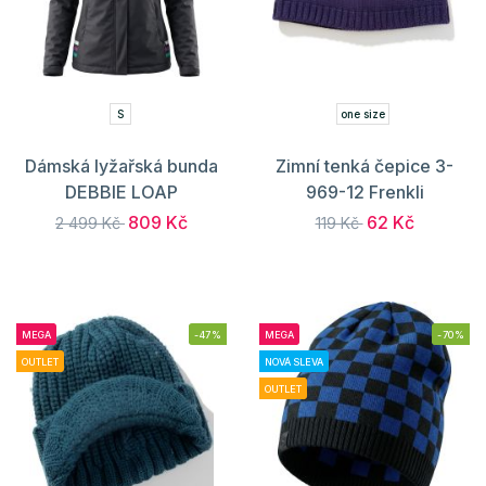
S
one size
Dámská lyžařská bunda
Zimní tenká čepice 3-
DEBBIE LOAP
969-12 Frenkli
809 Kč
62 Kč
2 499 Kč
119 Kč
MEGA
-47%
MEGA
-70%
OUTLET
NOVÁ SLEVA
OUTLET