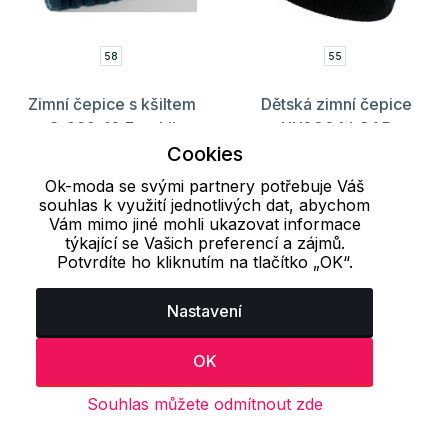
58
55
Zimní čepice s kšiltem
Dětská zimní čepice
8-969-10 Frenkli
XX0004 LOAP
Cookies
62 Kč
89 Kč
119 Kč
299 Kč
Ok-moda se svými partnery potřebuje Váš
souhlas k využití jednotlivých dat, abychom
Vám mimo jiné mohli ukazovat informace
Načíst dalších 24 položek
týkající se Vašich preferencí a zájmů.
Potvrdíte ho kliknutím na tlačítko „OK“.
1
2
3
..
77
78
79
Nastavení
Naposledy prohlížené produkty
OK
Souhlas můžete odmítnout zde