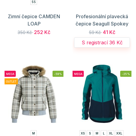
55
Zimní čepice CAMDEN
Profesionální plavecká
LOAP
čepice Seagull Spokey
252 Kč
41 Kč
350 Kč
59 Kč
S registrací 36 Kč
MEGA
-59%
MEGA
-25%
OUTLET
M
XS
S
M
L
XL
XXL