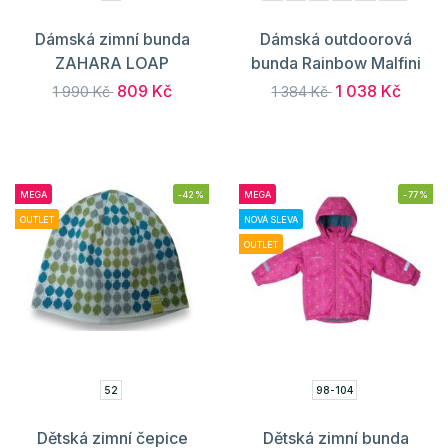
Dámská zimní bunda
Dámská outdoorová
ZAHARA LOAP
bunda Rainbow Malfini
809 Kč
1 038 Kč
1 990 Kč
1 384 Kč
MEGA
-42%
MEGA
-77%
OUTLET
NOVÁ SLEVA
OUTLET
52
98-104
Dětská zimní čepice
Dětská zimní bunda