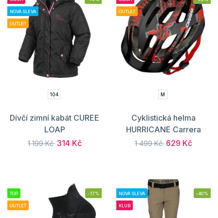
NOVÁ SLEVA
OUTLET
OUTLET
104
M
Dívčí zimní kabát CUREE
Cyklistická helma
LOAP
HURRICANE Carrera
314 Kč
629 Kč
1 199 Kč
1 499 Kč
TOP
-17%
NOVÁ SLEVA
-40%
OUTLET
KLUB