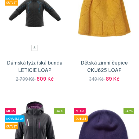
OUTLET
S
Dámská lyžařská bunda
Dětská zimní čepice
LETICIE LOAP
CKU625 LOAP
809 Kč
89 Kč
2 799 Kč
349 Kč
MEGA
-67%
MEGA
-47%
NOVÁ SLEVA
OUTLET
OUTLET