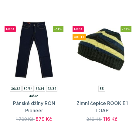
MEGA
-51%
MEGA
-53%
OUTLET
30/32
30/34
31/34
42/34
55
44/32
Pánské džíny RON
Zimní čepice ROOKIE1
Pioneer
LOAP
879 Kč
116 Kč
1 799 Kč
249 Kč