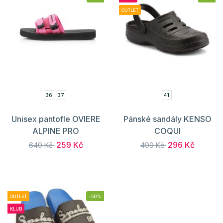
OUTLET
36
37
41
Unisex pantofle OVIERE
Pánské sandály KENSO
ALPINE PRO
COQUI
259 Kč
296 Kč
649 Kč
499 Kč
OUTLET
-50%
KLUB