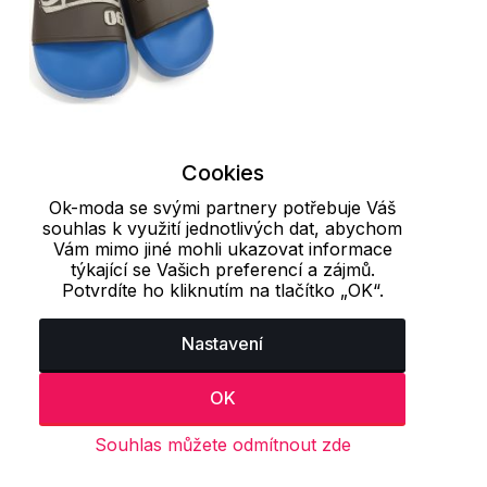
40
Cookies
Plážové pantofle
Ok-moda se svými partnery potřebuje Váš
souhlas k využití jednotlivých dat, abychom
LANSER Spokey
Vám mimo jiné mohli ukazovat informace
349 Kč
699 Kč
týkající se Vašich preferencí a zájmů.
Potvrdíte ho kliknutím na tlačítko „OK“.
S registrací 314 Kč
Nastavení
OK
Naposledy prohlížené produkty
Souhlas můžete odmítnout zde