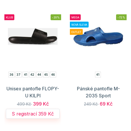
KLUB
-20%
MEGA
-72%
NOVÁ SLEVA
OUTLET
36
37
41
42
44
45
46
41
Unisex pantofle FLOPY-
Pánské pantofle M-
U KILPI
2035 Sport
399 Kč
69 Kč
499 Kč
249 Kč
S registrací 359 Kč