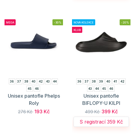
MEGA
-30%
NOVÁ KOLEKCE
-20%
KLUB
36
37
38
40
42
43
44
36
37
38
39
40
41
42
45
46
43
44
45
46
Unisex pantofle Phelps
Unisex pantofle
Roly
BIFLOPY-U KILPI
193 Kč
399 Kč
276 Kč
499 Kč
S registrací 359 Kč