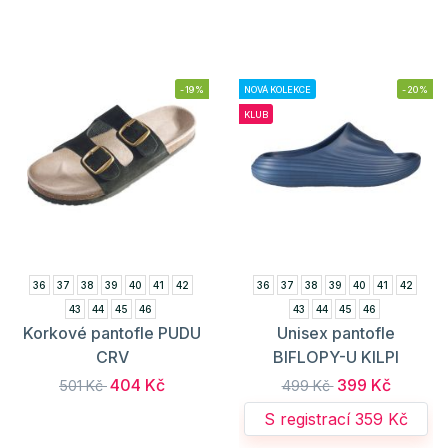
-19%
NOVÁ KOLEKCE
-20%
KLUB
36
37
38
39
40
41
42
36
37
38
39
40
41
42
43
44
45
46
43
44
45
46
Korkové pantofle PUDU
Unisex pantofle
CRV
BIFLOPY-U KILPI
404 Kč
399 Kč
501 Kč
499 Kč
S registrací 359 Kč