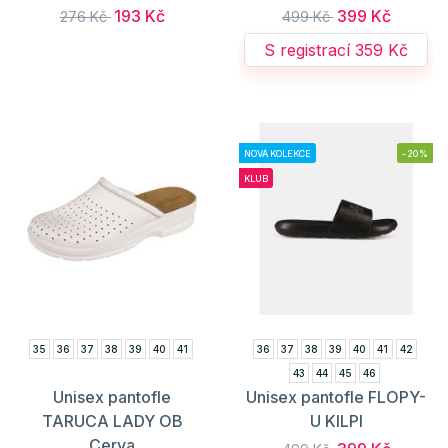
193 Kč
399 Kč
276 Kč
499 Kč
S registrací 359 Kč
NOVÁ KOLEKCE
-20%
KLUB
35
36
37
38
39
40
41
36
37
38
39
40
41
42
43
44
45
46
Unisex pantofle
Unisex pantofle FLOPY-
TARUCA LADY OB
U KILPI
Cerva