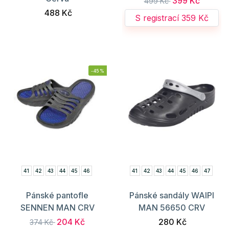
399 Kč
499 Kč
488 Kč
S registrací 359 Kč
-45%
41
42
43
44
45
46
41
42
43
44
45
46
47
Pánské pantofle
Pánské sandály WAIPI
SENNEN MAN CRV
MAN 56650 CRV
204 Kč
280 Kč
374 Kč