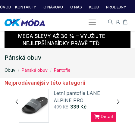
ÚVOD
KONTAKTY
O NÁKUPU
O NÁS
KLUB
PRODEJNY
MEGA SLEVY AŽ 30 % – VYUŽIJTE
NEJLEPŠÍ NABÍDKY PRÁVĚ TEĎ!
Pánská obuv
Obuv
Pánská obuv
Pantofle
Nejprodávanější v této kategorii
Y-U
Letní pantofle LANE
ALPINE PRO
339 Kč
499 Kč
ail
Detail