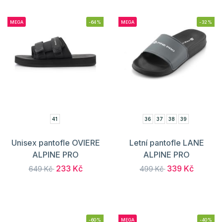
MEGA
-64%
MEGA
-32%
41
36
37
38
39
Unisex pantofle OVIERE
Letní pantofle LANE
ALPINE PRO
ALPINE PRO
233 Kč
339 Kč
649 Kč
499 Kč
-60%
MEGA
-40%