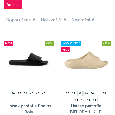
Filtr
Doporučené
Nejlevnější
Nejdražší
MEGA
-30%
NOVÁ KOLEKCE
-20%
KLUB
36
37
39
40
41
45
36
37
38
39
40
41
42
43
44
45
46
Unisex pantofle Phelps
Unisex pantofle
Roly
BIFLOPY-U KILPI