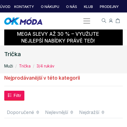
ÚVOD
KONTAKTY
O NÁKUPU
O NÁS
KLUB
PRODEJNY
MEGA SLEVY AŽ 30 % – VYUŽIJTE
NEJLEPŠÍ NABÍDKY PRÁVĚ TEĎ!
Trička
Muži
Trička
3/4 rukáv
Nejprodávanější v této kategorii
Filtr
Doporučené
Nejlevnější
Nejdražší