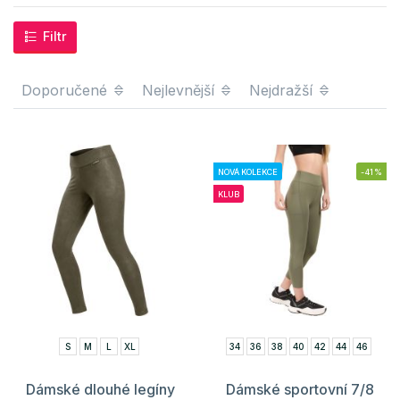
Filtr
Doporučené
Nejlevnější
Nejdražší
NOVÁ KOLEKCE
-41%
KLUB
S
M
L
XL
34
36
38
40
42
44
46
Dámské dlouhé legíny
Dámské sportovní 7/8