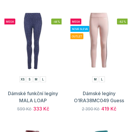
MEGA
-44%
MEGA
-82%
NOVÁ SLEVA
OUTLET
XS
S
M
L
M
L
Dámské funkční legíny
Dámské legíny
MALA LOAP
O1RA38MC049 Guess
333 Kč
419 Kč
599 Kč
2 390 Kč