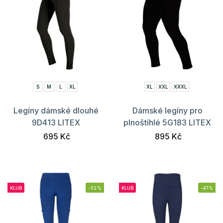
S
M
L
XL
XL
XXL
XXXL
Legíny dámské dlouhé
Dámské legíny pro
9D413 LITEX
plnoštíhlé 5G183 LITEX
695 Kč
895 Kč
KLUB
-52%
KLUB
-47%