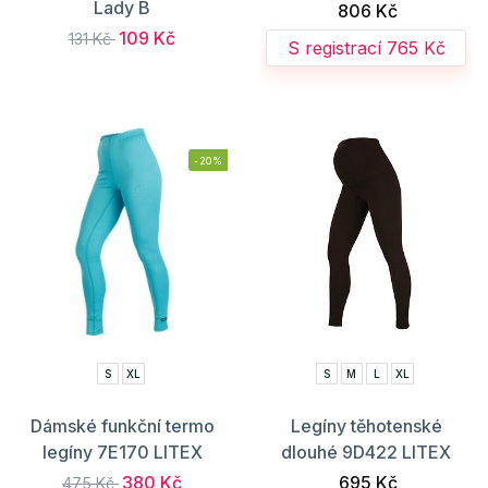
Lady B
806 Kč
109 Kč
131 Kč
S registrací 765 Kč
-20%
S
XL
S
M
L
XL
Dámské funkční termo
Legíny těhotenské
legíny 7E170 LITEX
dlouhé 9D422 LITEX
380 Kč
695 Kč
475 Kč