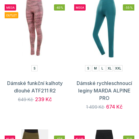
MEGA
-63%
MEGA
-55%
OUTLET
S
S
M
L
XL
XXL
Dámské funkční kalhoty
Dámské rychleschnoucí
dlouhé ATF211 R2
legíny MARDA ALPINE
PRO
239 Kč
649 Kč
674 Kč
1 499 Kč
KLUB
-47%
KLUB
-32%