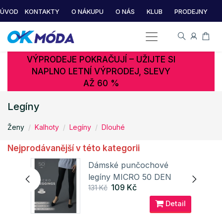
ÚVOD
KONTAKTY
O NÁKUPU
O NÁS
KLUB
PRODEJNY
VÝPRODEJE POKRAČUJÍ – UŽIJTE SI
NAPLNO LETNÍ VÝPRODEJ, SLEVY
AŽ 60 %
Legíny
Ženy
Kalhoty
Legíny
Dlouhé
Nejprodávanější v této kategorii
CE
Dámské punčochové
legíny MICRO 50 DEN
109 Kč
131 Kč
Lady B
ail
Detail