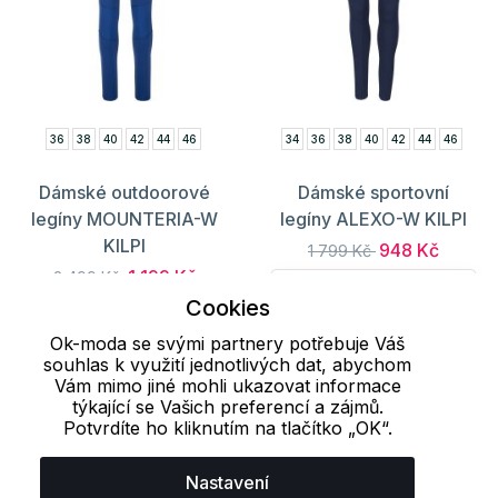
36
38
40
42
44
46
34
36
38
40
42
44
46
Dámské outdoorové
Dámské sportovní
legíny MOUNTERIA-W
legíny ALEXO-W KILPI
KILPI
948 Kč
1 799 Kč
1 199 Kč
2 499 Kč
S registrací 853 Kč
Cookies
S registrací 1 079 Kč
Ok-moda se svými partnery potřebuje Váš
souhlas k využití jednotlivých dat, abychom
Vám mimo jiné mohli ukazovat informace
Načíst dalších 24 položek
týkající se Vašich preferencí a zájmů.
Potvrdíte ho kliknutím na tlačítko „OK“.
1
2
3
..
7
8
9
Nastavení