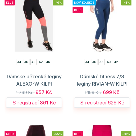
KLUB
-46%
NOVÁ KOLEKCE
-41%
KLUB
34
36
40
42
46
34
36
38
40
42
Dámské běžecké legíny
Dámské fitness 7/8
ALEXO-W KILPI
legíny RIVIAN-W KILPI
957 Kč
699 Kč
1 799 Kč
1 199 Kč
S registrací 861 Kč
S registrací 629 Kč
MEGA
-55%
KLUB
-60%