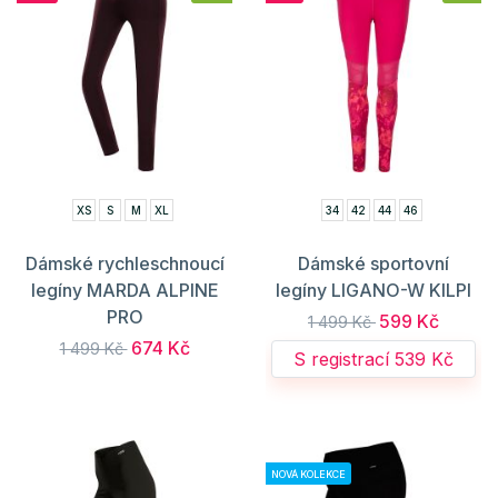
XS
S
M
XL
34
42
44
46
Dámské rychleschnoucí
Dámské sportovní
legíny MARDA ALPINE
legíny LIGANO-W KILPI
PRO
599 Kč
1 499 Kč
674 Kč
1 499 Kč
S registrací 539 Kč
NOVÁ KOLEKCE