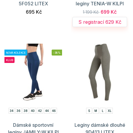
5F052 LITEX
legíny TENIA-W KILPI
695 Kč
699 Kč
1 199 Kč
S registrací 629 Kč
NOVÁ KOLEKCE
-38%
KLUB
34
36
38
40
42
44
46
S
M
L
XL
Dámské sportovní
Legíny dámské dlouhé
legíny JAMILY-W KILPI
9D413 LITEX