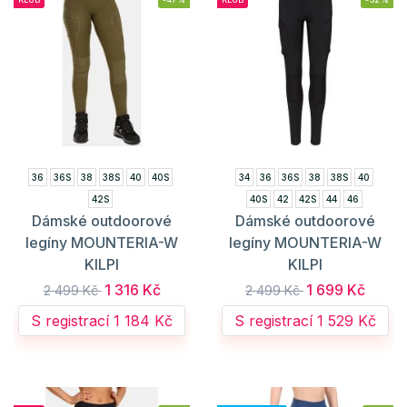
36
36S
38
38S
40
40S
34
36
36S
38
38S
40
42S
40S
42
42S
44
46
Dámské outdoorové
Dámské outdoorové
legíny MOUNTERIA-W
legíny MOUNTERIA-W
KILPI
KILPI
1 316 Kč
1 699 Kč
2 499 Kč
2 499 Kč
S registrací 1 184 Kč
S registrací 1 529 Kč