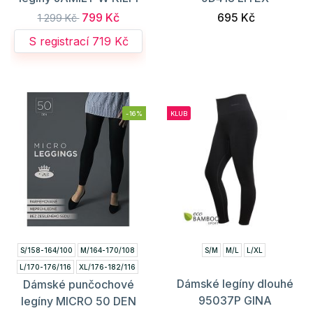
799 Kč
695 Kč
1 299 Kč
S registrací 719 Kč
-16%
KLUB
S/158-164/100
M/164-170/108
S/M
M/L
L/XL
L/170-176/116
XL/176-182/116
Dámské legíny dlouhé
Dámské punčochové
XXL/170-176/124
95037P GINA
legíny MICRO 50 DEN