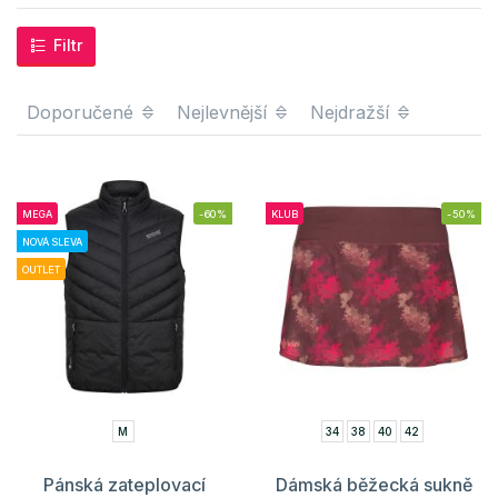
Filtr
Doporučené
Nejlevnější
Nejdražší
MEGA
-60%
KLUB
-50%
NOVÁ SLEVA
OUTLET
M
34
38
40
42
Pánská zateplovací
Dámská běžecká sukně