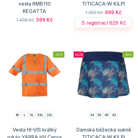
vesta RMB110
TITICACA-W KILPI
REGATTA
699 Kč
1 399 Kč
599 Kč
1 498 Kč
S registrací 629 Kč
-52%
KLUB
-50%
M
L
XL
XXL
3XL
34
36
40
42
Vesta HI-VIS krátký
Dámská běžecká sukně
rukáv YARRA HV Cerva
TITICACA-W KILPI