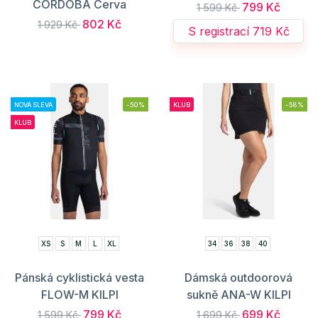
CORDOBA Cerva
799 Kč
1 599 Kč
802 Kč
1 929 Kč
S registrací 719 Kč
NOVÁ SLEVA
-50%
KLUB
-58%
KLUB
XS
S
M
L
XL
34
36
38
40
Pánská cyklistická vesta
Dámská outdoorová
FLOW-M KILPI
sukně ANA-W KILPI
799 Kč
699 Kč
1 599 Kč
1 699 Kč