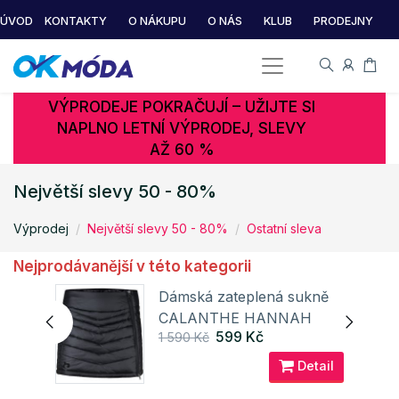
ÚVOD
KONTAKTY
O NÁKUPU
O NÁS
KLUB
PRODEJNY
VÝPRODEJE POKRAČUJÍ – UŽIJTE SI
NAPLNO LETNÍ VÝPRODEJ, SLEVY
AŽ 60 %
Největší slevy 50 - 80%
Výprodej
Největší slevy 50 - 80%
Ostatní sleva
Nejprodávanější v této kategorii
ně
Dámská zateplená sukně
CALANTHE HANNAH
599 Kč
1 590 Kč
ail
Detail