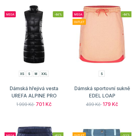
MEGA
-64%
MEGA
-64%
OUTLET
XS
S
M
XXL
S
Dámská hřejivá vesta
Dámská sportovní sukně
UREFA ALPINE PRO
EDEL LOAP
701 Kč
179 Kč
1 999 Kč
499 Kč
MEGA
-62%
OUTLET
-52%