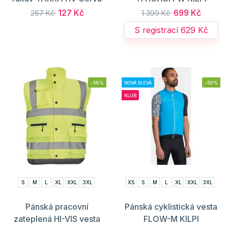
127 Kč
699 Kč
267 Kč
1 399 Kč
S registrací 629 Kč
-58%
NOVÁ SLEVA
-50%
KLUB
S
M
L
XL
XXL
3XL
XS
S
M
L
XL
XXL
3XL
Pánská pracovní
Pánská cyklistická vesta
zateplená HI-VIS vesta
FLOW-M KILPI