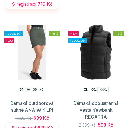
S registrací 719 Kč
NOVÁ SLEVA
-58%
MEGA
-75%
KLUB
NOVÁ SLEVA
34
36
38
40
XL
XXL
XXXL
Dámská outdoorová
Dámská oboustranná
sukně ANA-W KILPI
vesta Yewbank
REGATTA
699 Kč
1 699 Kč
599 Kč
2 399 Kč
S registrací 629 Kč