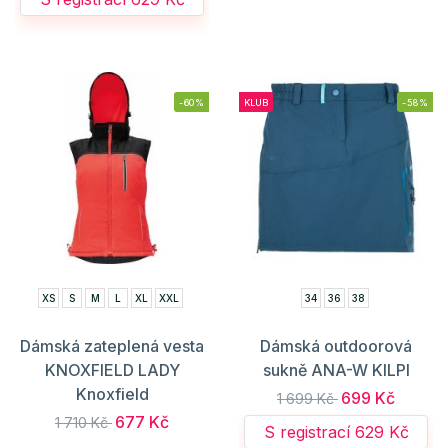
-60%
KLUB
-58%
XS
S
M
L
XL
XXL
34
36
38
Dámská zateplená vesta
Dámská outdoorová
KNOXFIELD LADY
sukně ANA-W KILPI
Knoxfield
699 Kč
1 699 Kč
677 Kč
1 710 Kč
S registrací 629 Kč