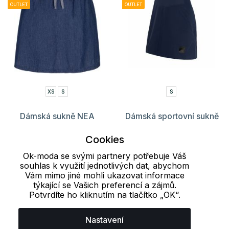
OUTLET
OUTLET
XS
S
S
Dámská sukně NEA
Dámská sportovní sukně
LOAP
HELIUM LITE Sensor
Cookies
269 Kč
279 Kč
799 Kč
1 099 Kč
Ok-moda se svými partnery potřebuje Váš
souhlas k využití jednotlivých dat, abychom
Vám mimo jiné mohli ukazovat informace
Načíst dalších 24 položek
týkající se Vašich preferencí a zájmů.
Potvrdíte ho kliknutím na tlačítko „OK“.
1
2
3
4
Nastavení