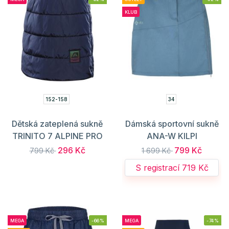
KLUB
152-158
34
Dětská zateplená sukně
Dámská sportovní sukně
TRINITO 7 ALPINE PRO
ANA-W KILPI
296 Kč
799 Kč
799 Kč
1 699 Kč
S registrací 719 Kč
MEGA
-66%
MEGA
-74%