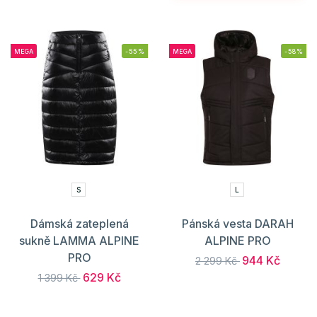
MEGA
-55%
MEGA
-58%
S
L
Dámská zateplená
Pánská vesta DARAH
sukně LAMMA ALPINE
ALPINE PRO
PRO
944 Kč
2 299 Kč
629 Kč
1 399 Kč