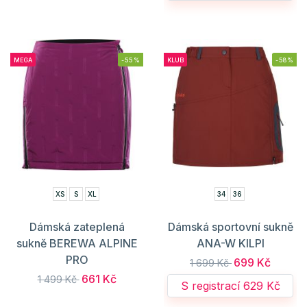
MEGA
-55%
KLUB
-58%
XS
S
XL
34
36
Dámská zateplená
Dámská sportovní sukně
sukně BEREWA ALPINE
ANA-W KILPI
PRO
699 Kč
1 699 Kč
661 Kč
1 499 Kč
S registrací 629 Kč