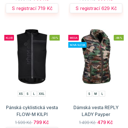
S registrací 719 Kč
S registrací 629 Kč
KLUB
-50%
MEGA
-68%
NOVÁ SLEVA
XS
S
L
XXL
S
M
L
Pánská cyklistická vesta
Dámská vesta REPLY
FLOW-M KILPI
LADY Payper
799 Kč
479 Kč
1 599 Kč
1 499 Kč