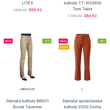
LITEX
kalhoty TT-1033610
Tom Tailor
999 Kč
1 095 Kč
384 Kč
1 799 Kč
MEGA
-22%
MEGA
-89%
OUTLET
24R(52)/29
L
Dámská kalhoty BR501
Dámské společenské
Brook Taverner
kalhoty Z050 Zocha