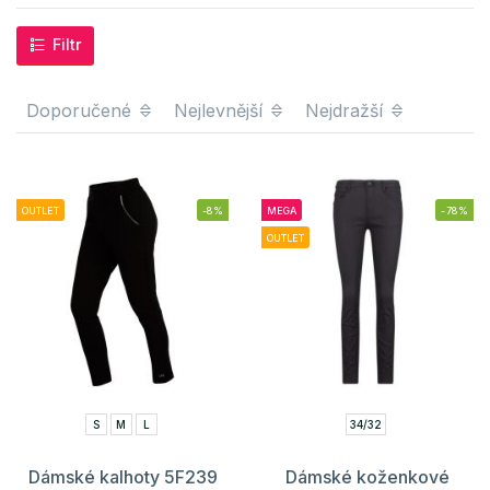
Filtr
Doporučené
Nejlevnější
Nejdražší
OUTLET
-8%
MEGA
-78%
OUTLET
S
M
L
34/32
Dámské kalhoty 5F239
Dámské koženkové