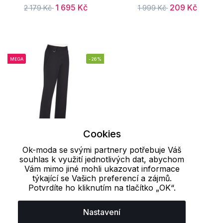
1 695 Kč
209 Kč
2 179 Kč
1 999 Kč
MEGA
-26%
Cookies
Ok-moda se svými partnery potřebuje Váš
24W(52)/36
26W(54)/36
souhlas k využití jednotlivých dat, abychom
Vám mimo jiné mohli ukazovat informace
týkající se Vašich preferencí a zájmů.
Dámské kalhoty BR750
Potvrdíte ho kliknutím na tlačítko „OK“.
Brook Taverner
1 069 Kč
1 456 Kč
Nastavení