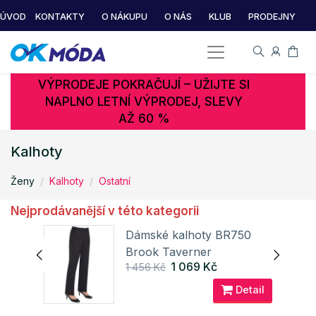
ÚVOD
KONTAKTY
O NÁKUPU
O NÁS
KLUB
PRODEJNY
VÝPRODEJE POKRAČUJÍ – UŽIJTE SI
NAPLNO LETNÍ VÝPRODEJ, SLEVY
AŽ 60 %
Kalhoty
Ženy
Kalhoty
Ostatní
Nejprodávanější v této kategorii
Dámské kalhoty BR750
Brook Taverner
1 069 Kč
1 456 Kč
ail
Detail