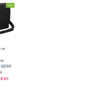
-20%
2 cm
na
y QD90
a
8 Kč