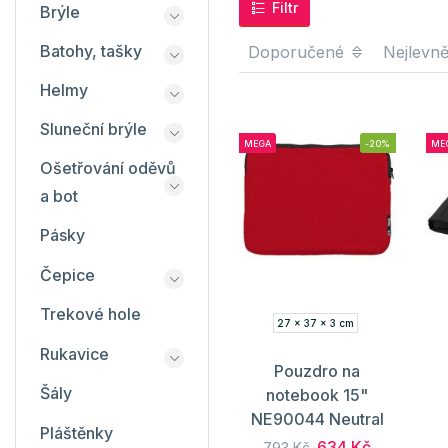
Filtr
Brýle
Batohy, tašky
Doporučené
Nejlevně
Helmy
Sluneční brýle
MEGA
-20%
ME
Ošetřování oděvů
a bot
Pásky
Čepice
Trekové hole
27 x 37 x 3 cm
Rukavice
Pouzdro na
Šály
notebook 15"
NE90044 Neutral
Pláštěnky
634 Kč
793 Kč