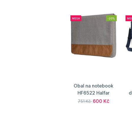
MEGA
-20%
ME
Obal na notebook
HF6522 Halfar
d
600 Kč
751 Kč