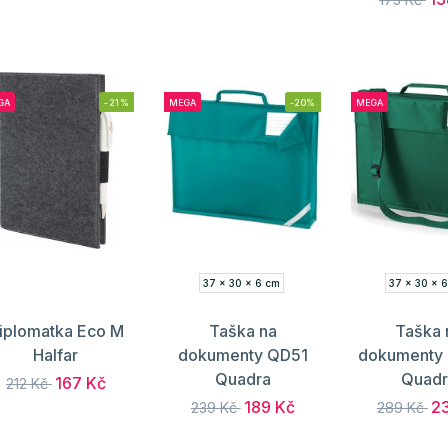
GA
-21%
MEGA
-20%
MEGA
37 x 30 x 6 cm
37 x 30 x 
iplomatka Eco M
Taška na
Taška 
Halfar
dokumenty QD51
dokumenty
Quadra
Quadr
167 Kč
212 Kč
189 Kč
23
239 Kč
289 Kč