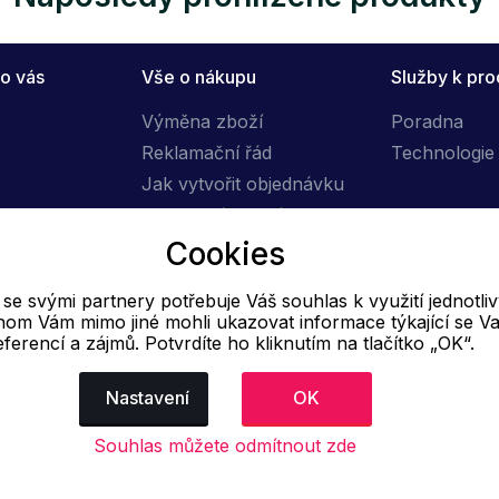
o vás
Vše o nákupu
Služby k pr
Výměna zboží
Poradna
Reklamační řád
Technologie 
Jak vytvořit objednávku
Obchodní podmínky
Cookies
Doprava
e svými partnery potřebuje Váš souhlas k využití jednotli
E-mail
hom Vám mimo jiné mohli ukazovat informace týkající se Va
eferencí a zájmů. Potvrdíte ho kliknutím na tlačítko „OK“.
Online
info@ok-moda.cz
Nastavení
OK
Souhlas můžete odmítnout zde
dajů