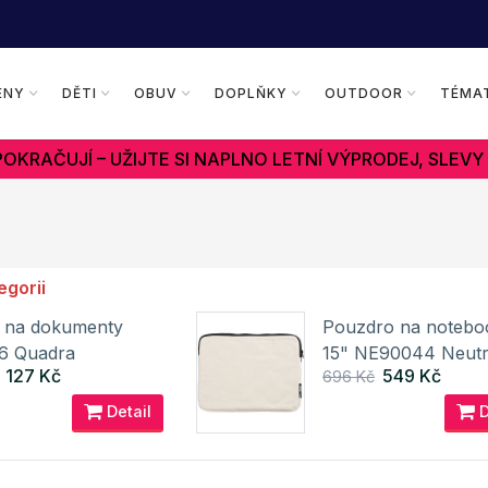
ENY
DĚTI
OBUV
DOPLŇKY
OUTDOOR
TÉMA
OKRAČUJÍ – UŽIJTE SI NAPLNO LETNÍ VÝPRODEJ, SLEVY
egorii
 na dokumenty
Pouzdro na notebo
6 Quadra
15" NE90044 Neutr
127 Kč
549 Kč
696 Kč
Detail
D