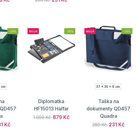
-20%
MEGA
-20%
MEGA
-20%
6 cm
37 x 30 x 6 cm
na
Diplomatka
Taška na
 QD457
HF15013 Halfar
dokumenty QD457
a
Quadra
879 Kč
1 099 Kč
1 Kč
231 Kč
289 Kč