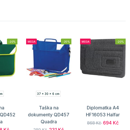
-20%
MEGA
-20%
MEGA
-20%
cm
37 x 30 x 6 cm
na
Taška na
Diplomatka A4
 QD452
dokumenty QD457
HF16053 Halfar
a
Quadra
694 Kč
868 Kč
8 Kč
231 Kč
289 Kč