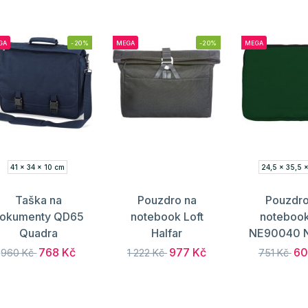
GA
-20%
MEGA
-20%
MEGA
41 x 34 x 10 cm
24,5 x 35,5 
Taška na
Pouzdro na
Pouzdro
okumenty QD65
notebook Loft
notebook
Quadra
Halfar
NE90040 N
768 Kč
977 Kč
60
960 Kč
1 222 Kč
751 Kč