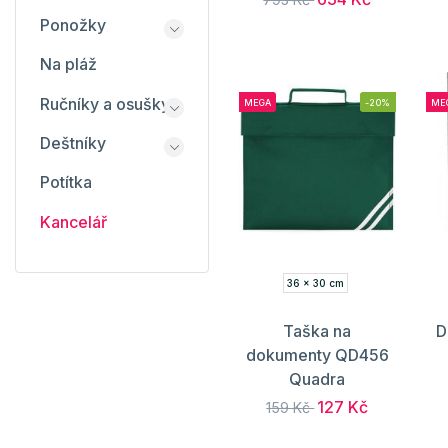
Ponožky
Na pláž
Ručníky a osušky
MEGA
-20%
ME
Deštníky
Potítka
Kancelář
36 x 30 cm
Taška na
D
dokumenty QD456
Quadra
127 Kč
159 Kč