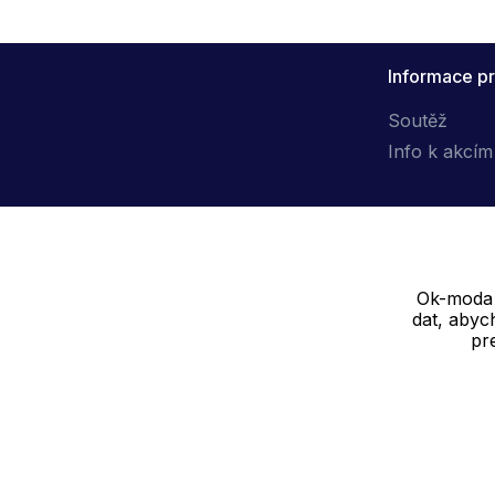
Informace pr
Soutěž
Info k akcím
Ok-moda s
Dodavatel
dat, abyc
pr
SOLEDO, s.r.o. IČ: 29298679
Nové sady 988/2, 60200 Brno
Cookie - podrobné nastavení
|
Další informace
|
Ochrana osobních ú