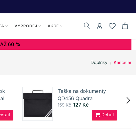
TA
VÝPRODEJ
AKCE
 AŽ 60 %
Doplňky
Kancelář
ok
Taška na dokumenty
al
QD456 Quadra
127 Kč
159 Kč
etail
Detail