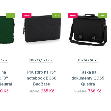
-20%
MEGA
-15%
MEGA
-20%
x 3 cm
39 x 27,5 x 2 cm
41 x 34 x 10 cm
 na
Pouzdro na 15"
Taška na
 13"
notebook BG68
dokumenty QD65
eutral
BagBase
Quadra
0 Kč
265 Kč
768 Kč
312 Kč
960 Kč