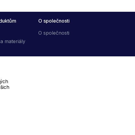
oduktům
O společnosti
O společnosti
a materiály
vých
Telefon :
šich
Online
+420 702 000 160