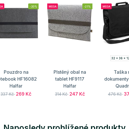
GA
-20%
MEGA
-21%
MEGA
32 x 36 x 1
Pouzdro na
Plstěný obal na
Taška 
otebook HF16082
tablet HF9117
dokument
Halfar
Halfar
Quadr
269 Kč
247 Kč
37
337 Kč
314 Kč
476 Kč
Naposledy prohlížené produkty