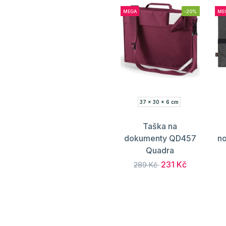
MEGA
-20%
ME
37 x 30 x 6 cm
Taška na
dokumenty QD457
n
Quadra
231 Kč
289 Kč