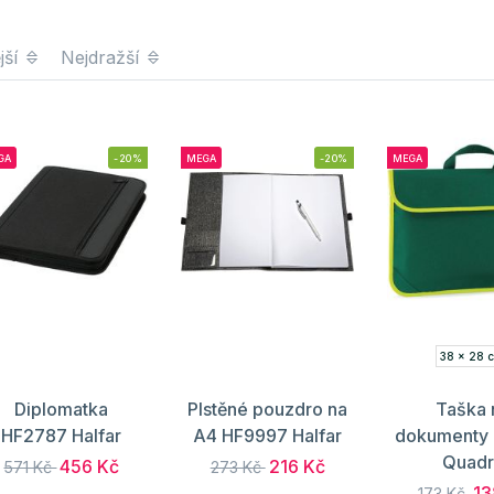
jší
Nejdražší
GA
-20%
MEGA
-20%
MEGA
38 x 28 
Diplomatka
Plstěné pouzdro na
Taška 
HF2787 Halfar
A4 HF9997 Halfar
dokumenty
Quadr
456 Kč
216 Kč
571 Kč
273 Kč
13
173 Kč