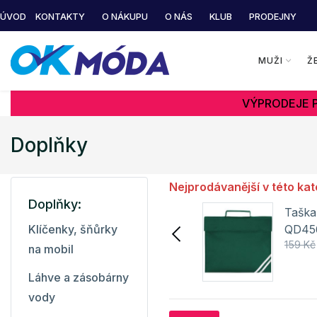
ÚVOD
KONTAKTY
O NÁKUPU
O NÁS
KLUB
PRODEJNY
MUŽI
Ž
VÝPRODEJE P
Doplňky
Nejprodávanější v této kat
Doplňky:
Plstěné pouzdro na A4
Taška
HF9997 Halfar
QD45
Klíčenky, šňůrky
216 Kč
273 Kč
159 Kč
na mobil
Detail
Láhve a zásobárny
vody