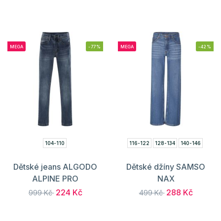
MEGA
-77%
MEGA
-42%
104-110
116-122
128-134
140-146
Dětské jeans ALGODO
Dětské džíny SAMSO
ALPINE PRO
NAX
224 Kč
288 Kč
999 Kč
499 Kč