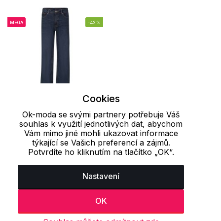
MEGA
-42%
Cookies
Ok-moda se svými partnery potřebuje Váš
128-134
140-146
souhlas k využití jednotlivých dat, abychom
Vám mimo jiné mohli ukazovat informace
Dětské džíny SAMSO
týkající se Vašich preferencí a zájmů.
Potvrdíte ho kliknutím na tlačítko „OK“.
NAX
288 Kč
499 Kč
Nastavení
OK