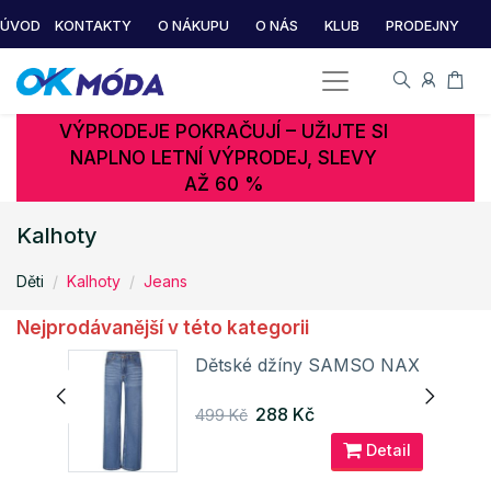
ÚVOD
KONTAKTY
O NÁKUPU
O NÁS
KLUB
PRODEJNY
VÝPRODEJE POKRAČUJÍ – UŽIJTE SI
NAPLNO LETNÍ VÝPRODEJ, SLEVY
AŽ 60 %
Kalhoty
Děti
Kalhoty
Jeans
Nejprodávanější v této kategorii
NAX
Dětské džíny SAMSO NAX
288 Kč
499 Kč
ail
Detail