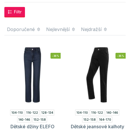
Filtr
Doporučené
Nejlevnější
Nejdražší
-36%
-38%
104-110
116-122
128-134
104-110
116-122
140-146
140-146
152-158
152-158
164-170
Dětské džíny ELEFO
Dětské jeansové kalhoty