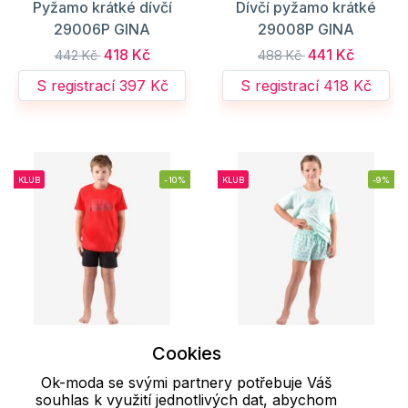
Pyžamo krátké dívčí
Dívčí pyžamo krátké
29006P GINA
29008P GINA
418 Kč
441 Kč
442 Kč
488 Kč
S registrací 397 Kč
S registrací 418 Kč
KLUB
-10%
KLUB
-9%
Cookies
140/146
152/158
140/146
152/158
Ok-moda se svými partnery potřebuje Váš
souhlas k využití jednotlivých dat, abychom
Chlapecké pyžamo
Dívčí pyžamo krátké