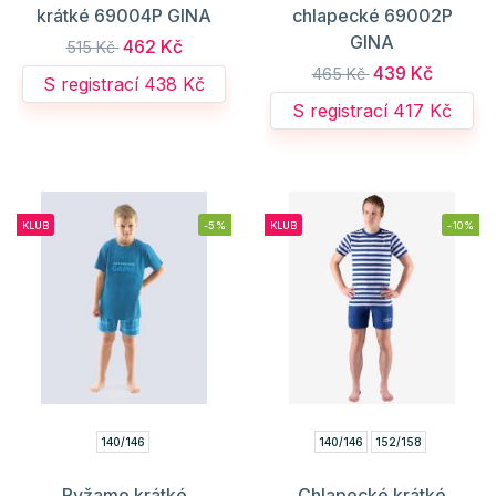
krátké 69004P GINA
chlapecké 69002P
GINA
462 Kč
515 Kč
439 Kč
465 Kč
S registrací 438 Kč
S registrací 417 Kč
KLUB
-5%
KLUB
-10%
140/146
140/146
152/158
Pyžamo krátké
Chlapecké krátké