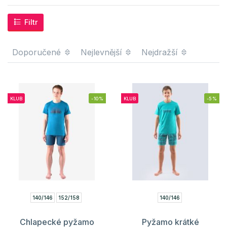
Filtr
Doporučené
Nejlevnější
Nejdražší
KLUB
-10%
KLUB
-5%
140/146
152/158
140/146
Chlapecké pyžamo
Pyžamo krátké