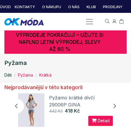
ÚVOD
KONTAKTY
O NÁKUPU
O NÁS
KLUB
PRODEJNY
VÝPRODEJE POKRAČUJÍ – UŽIJTE SI
NAPLNO LETNÍ VÝPRODEJ, SLEVY
AŽ 60 %
Pyžama
Děti
Pyžama
Krátká
Nejprodávanější v této kategorii
Pyžamo krátké dívčí
29006P GINA
418 Kč
442 Kč
ail
Detail