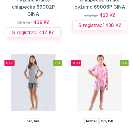
chlapecké 69002P
pyžamo 69006P GINA
GINA
462 Kč
515 Kč
439 Kč
465 Kč
S registrací 438 Kč
S registrací 417 Kč
KLUB
-5%
KLUB
-9%
140/146
140/146
152/158