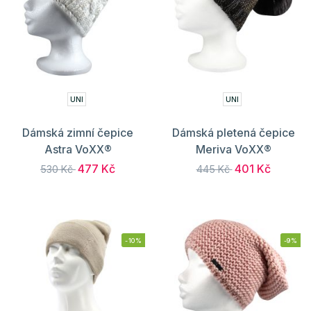
UNI
UNI
Dámská zimní čepice
Dámská pletená čepice
Astra VoXX®
Meriva VoXX®
477 Kč
401 Kč
530 Kč
445 Kč
-10%
-9%