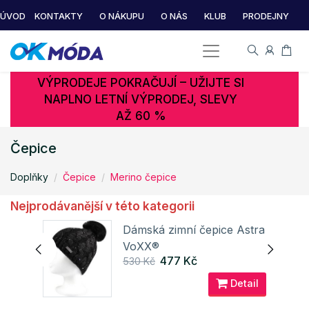
ÚVOD
KONTAKTY
O NÁKUPU
O NÁS
KLUB
PRODEJNY
VÝPRODEJE POKRAČUJÍ – UŽIJTE SI
NAPLNO LETNÍ VÝPRODEJ, SLEVY
AŽ 60 %
Čepice
Doplňky
Čepice
Merino čepice
Nejprodávanější v této kategorii
Dámská zimní čepice Astra
VoXX®
477 Kč
530 Kč
ail
Detail