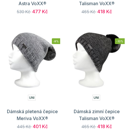
Astra VoXX®
Talisman VoXX®
477 Kč
418 Kč
530 Kč
465 Kč
-9%
-10%
UNI
UNI
Dámská pletená čepice
Dámská zimní čepice
Meriva VoXX®
Talisman VoXX®
401 Kč
418 Kč
445 Kč
465 Kč