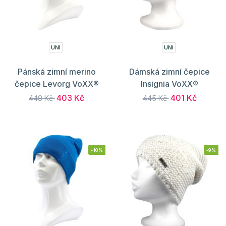
UNI
UNI
Pánská zimní merino
Dámská zimní čepice
čepice Levorg VoXX®
Insignia VoXX®
403 Kč
401 Kč
448 Kč
445 Kč
-10%
-9%