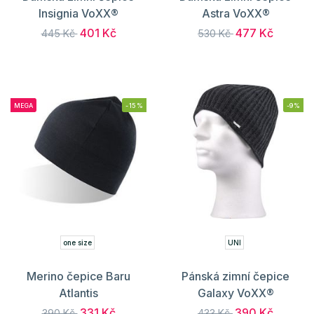
Insignia VoXX®
Astra VoXX®
401 Kč
477 Kč
445 Kč
530 Kč
MEGA
-15%
-9%
one size
UNI
Merino čepice Baru
Pánská zimní čepice
Atlantis
Galaxy VoXX®
331 Kč
390 Kč
390 Kč
433 Kč