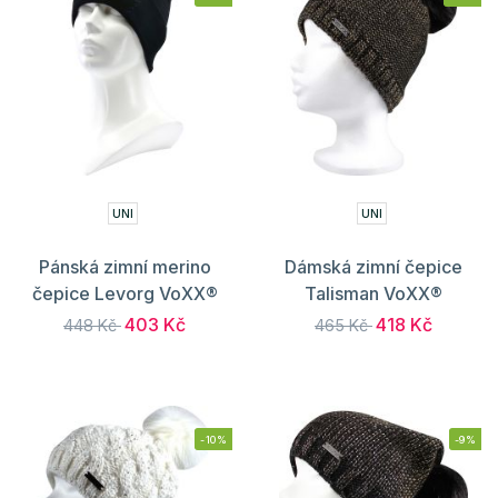
UNI
UNI
Pánská zimní merino
Dámská zimní čepice
čepice Levorg VoXX®
Talisman VoXX®
403 Kč
418 Kč
448 Kč
465 Kč
-10%
-9%