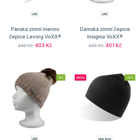
UNI
UNI
Pánská zimní merino
Dámská zimní čepice
čepice Levorg VoXX®
Insignia VoXX®
403 Kč
401 Kč
448 Kč
445 Kč
-9%
MEGA
-15%
UNI
one size