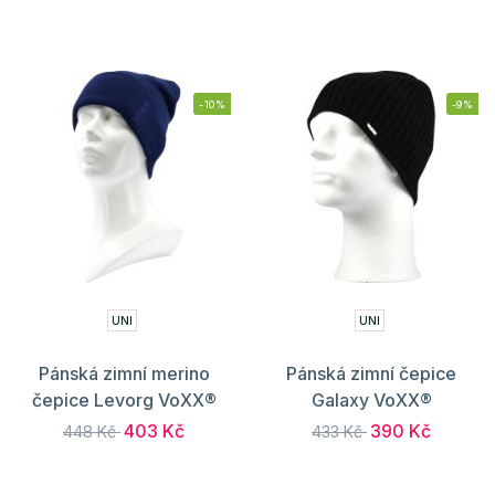
-10%
-9%
UNI
UNI
Pánská zimní merino
Pánská zimní čepice
čepice Levorg VoXX®
Galaxy VoXX®
403 Kč
390 Kč
448 Kč
433 Kč