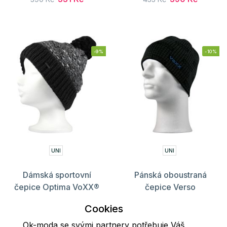
-9%
-10%
UNI
UNI
Dámská sportovní
Pánská oboustraná
čepice Optima VoXX®
čepice Verso
CLIMAYARN VoXX®
325 Kč
361 Kč
Cookies
512 Kč
569 Kč
Ok-moda se svými partnery potřebuje Váš