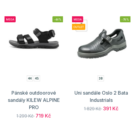
MEGA
-44%
MEGA
-78%
OUTLET
44
45
38
Pánské outdoorové
Uni sandále Oslo 2 Bata
sandály KILEW ALPINE
Industrials
PRO
391 Kč
1 829 Kč
719 Kč
1 299 Kč