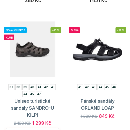
280 Kč
1 451 Kč
NOVÁ KOLEKCE
-40%
MEGA
-39%
KLUB
37
38
39
40
41
42
43
41
42
43
44
45
46
44
45
47
Unisex turistické
Pánské sandály
sandály SANDRO-U
ORLAND LOAP
KILPI
849 Kč
1 399 Kč
1 299 Kč
2 199 Kč