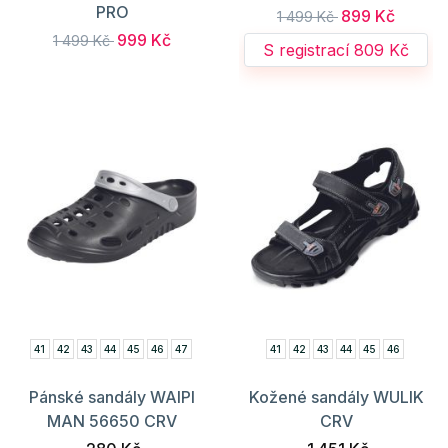
PRO
899 Kč
1 499 Kč
999 Kč
1 499 Kč
S registrací 809 Kč
41
42
43
44
45
46
47
41
42
43
44
45
46
Pánské sandály WAIPI
Kožené sandály WULIK
MAN 56650 CRV
CRV