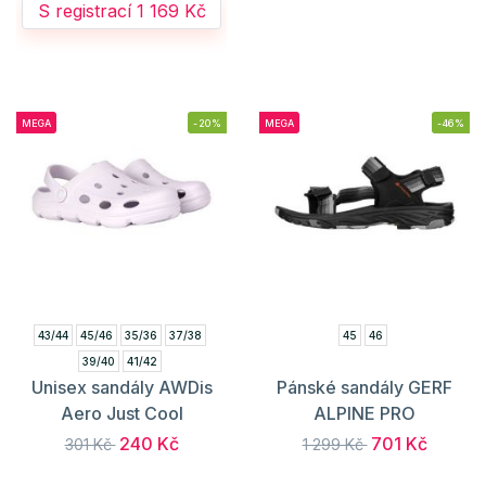
S registrací 1 169 Kč
MEGA
-20%
MEGA
-46%
43/44
45/46
35/36
37/38
45
46
39/40
41/42
Unisex sandály AWDis
Pánské sandály GERF
Aero Just Cool
ALPINE PRO
240 Kč
701 Kč
301 Kč
1 299 Kč