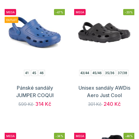
MEGA
-47%
MEGA
-20%
OUTLET
41
45
46
43/44
45/46
35/36
37/38
Pánské sandály
Unisex sandály AWDis
JUMPER COQUI
Aero Just Cool
314 Kč
240 Kč
599 Kč
301 Kč
MEGA
-34%
MEGA
-46%