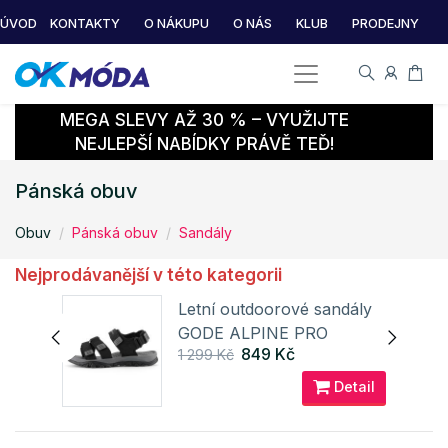
ÚVOD
KONTAKTY
O NÁKUPU
O NÁS
KLUB
PRODEJNY
MEGA SLEVY AŽ 30 % – VYUŽIJTE
NEJLEPŠÍ NABÍDKY PRÁVĚ TEĎ!
Pánská obuv
Obuv
Pánská obuv
Sandály
Nejprodávanější v této kategorii
ly
Letní outdoorové sandály
GODE ALPINE PRO
849 Kč
1 299 Kč
ail
Detail