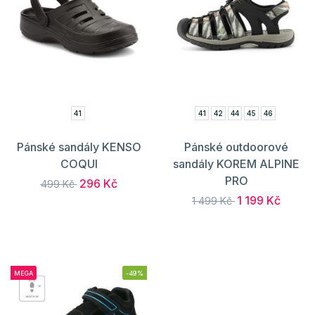
41
41
42
44
45
46
Pánské sandály KENSO
Pánské outdoorové
COQUI
sandály KOREM ALPINE
PRO
296 Kč
499 Kč
1 199 Kč
1 499 Kč
MEGA
-49%