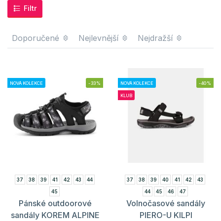
Filtr
Doporučené
Nejlevnější
Nejdražší
NOVÁ KOLEKCE
-33%
NOVÁ KOLEKCE
-40%
KLUB
37
38
39
41
42
43
44
37
38
39
40
41
42
43
45
44
45
46
47
Pánské outdoorové
Volnočasové sandály
sandály KOREM ALPINE
PIERO-U KILPI