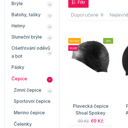
Filtr
Brýle
Batohy, tašky
Doporučené
Nejlevně
Helmy
Sluneční brýle
OUTLET
-30%
Ošetřování oděvů
KLUB
a bot
Pásky
Čepice
Zimní čepice
Sportovní čepice
Plavecká čepice
Merino čepice
Shoal Spokey
69 Kč
99 Kč
Čelenky