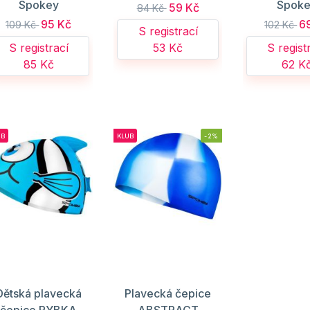
Spokey
Spok
59 Kč
84 Kč
95 Kč
6
109 Kč
102 Kč
S registrací
S registrací
53 Kč
S regist
85 Kč
62 K
UB
KLUB
-2%
Dětská plavecká
Plavecká čepice