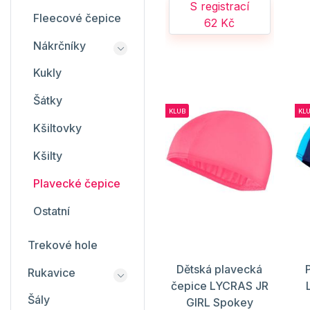
S registrací
Fleecové čepice
62 Kč
Nákrčníky
Kukly
Šátky
KLUB
KL
Kšiltovky
Kšilty
Plavecké čepice
Ostatní
Trekové hole
Dětská plavecká
Rukavice
čepice LYCRAS JR
Šály
GIRL Spokey