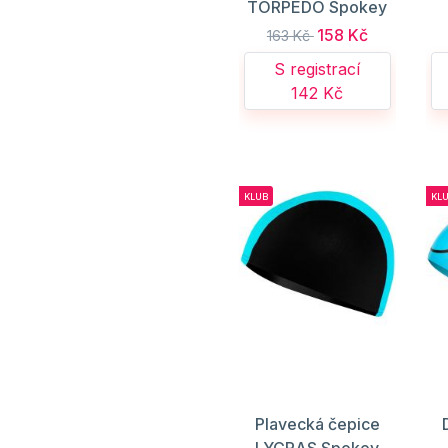
TORPEDO Spokey
158 Kč
163 Kč
S registrací
142 Kč
KLUB
KL
Plavecká čepice