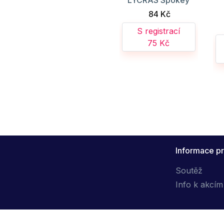
LYCRAS Spokey
84 Kč
S registrací
75 Kč
Informace pr
Soutěž
Info k akcím