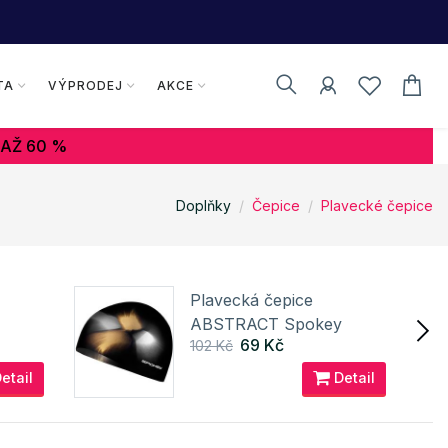
TA
VÝPRODEJ
AKCE
 AŽ 60 %
Doplňky
Čepice
Plavecké čepice
Plavecká čepice
ABSTRACT Spokey
69 Kč
102 Kč
etail
Detail