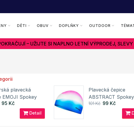
ENY
DĚTI
OBUV
DOPLŇKY
OUTDOOR
TÉMA
OKRAČUJÍ – UŽIJTE SI NAPLNO LETNÍ VÝPRODEJ, SLEVY
egorii
rská plavecká
Plavecká čepice
e EMOJI Spokey
ABSTRACT Spokey
95 Kč
99 Kč
101 Kč
Detail
D