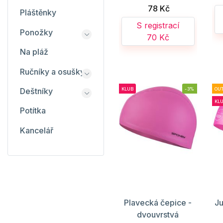
78 Kč
Pláštěnky
S registrací
Ponožky
70 Kč
Na pláž
Ručníky a osušky
KLUB
-3%
OUT
Deštníky
KL
Potítka
Kancelář
Plavecká čepice -
Ju
dvouvrstvá