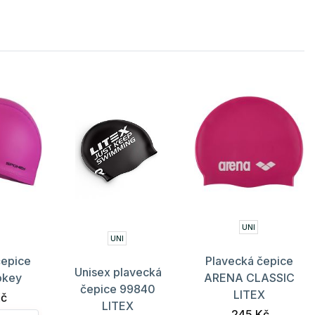
UNI
UNI
čepice
Plavecká čepice
Unisex plavecká
okey
ARENA CLASSIC
čepice 99840
LITEX
Kč
LITEX
245 Kč