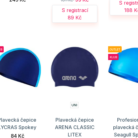
S regist
S registrací
188 K
89 Kč
UB
OUTLET
KLUB
UNI
Plavecká čepice
Plavecká čepice
Profesio
LYCRAS Spokey
ARENA CLASSIC
plavecká 
LITEX
Seagull S
84 Kč