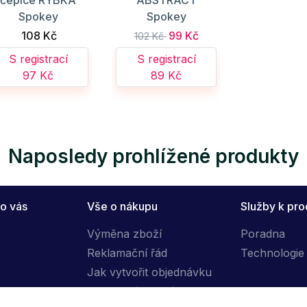
čepice RYBKA
ABSTRACT
Spokey
Spokey
108 Kč
99 Kč
102 Kč
S registrací
S registrací
97 Kč
89 Kč
Naposledy prohlížené produkty
o vás
Vše o nákupu
Služby k pr
Výměna zboží
Poradna
Reklamační řád
Technologie 
Jak vytvořit objednávku
Obchodní podmínky