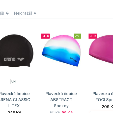
jší
Nejdražší
KLUB
-1%
KLUB
UNI
Plavecká čepice
Plavecká čepice
Plavecká 
ARENA CLASSIC
ABSTRACT
FOGI Sp
LITEX
Spokey
209 
245 Kč
99 Kč
101 Kč