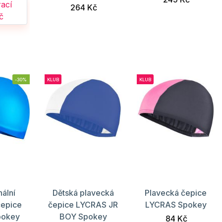
rací
264 Kč
č
-30%
KLUB
KLUB
nální
Dětská plavecká
Plavecká čepice
čepice
čepice LYCRAS JR
LYCRAS Spokey
pokey
BOY Spokey
84 Kč