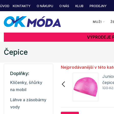
ÚVOD
KONTAKTY
O NÁKUPU
O NÁS
KLUB
PRODEJNY
MUŽI
Ž
VÝPRODEJE P
Čepice
Nejprodávanější v této kat
Doplňky:
Dětská plavecká čepice
Junio
RYBKA Spokey
čepic
Klíčenky, šňůrky
108 Kč
109 Kč
na mobil
Detail
Láhve a zásobárny
vody