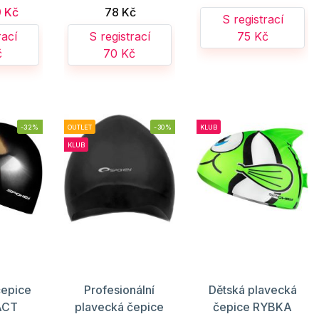
 Kč
78 Kč
S registrací
rací
S registrací
75 Kč
č
70 Kč
-32%
OUTLET
-30%
KLUB
KLUB
čepice
Profesionální
Dětská plavecká
ACT
plavecká čepice
čepice RYBKA