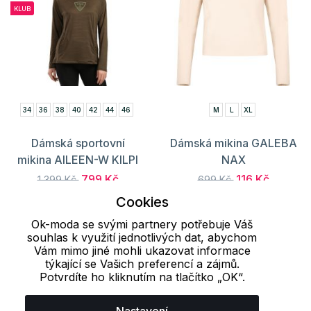
KLUB
34
36
38
40
42
44
46
M
L
XL
Dámská sportovní
Dámská mikina GALEBA
mikina AILEEN-W KILPI
NAX
799 Kč
116 Kč
1 399 Kč
699 Kč
Cookies
S registrací 719 Kč
Ok-moda se svými partnery potřebuje Váš
souhlas k využití jednotlivých dat, abychom
Vám mimo jiné mohli ukazovat informace
Načíst dalších 24 položek
týkající se Vašich preferencí a zájmů.
Potvrdíte ho kliknutím na tlačítko „OK“.
1
2
3
..
19
20
21