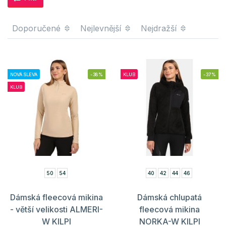
Doporučené
Nejlevnější
Nejdražší
NOVÁ SLEVA
-38%
KLUB
-37%
KLUB
50
54
40
42
44
46
Dámská fleecová mikina
Dámská chlupatá
- větší velikosti ALMERI-
fleecová mikina
W KILPI
NORKA-W KILPI