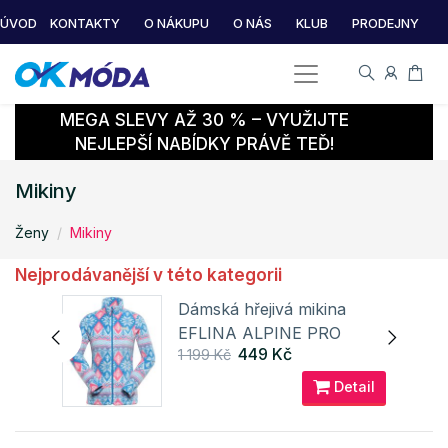
ÚVOD
KONTAKTY
O NÁKUPU
O NÁS
KLUB
PRODEJNY
MEGA SLEVY AŽ 30 % – VYUŽIJTE
NEJLEPŠÍ NABÍDKY PRÁVĚ TEĎ!
Mikiny
Ženy
Mikiny
Nejprodávanější v této kategorii
í
Dámská hřejivá mikina
EFLINA ALPINE PRO
449 Kč
1 199 Kč
ail
Detail