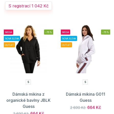
S registrací 1 042 Kč
MEGA
-75%
MEGA
-75%
NOVÁ SLEVA
NOVÁ SLEVA
OUTLET
OUTLET
S
S
Dámská mikina z
Dámská mikina G011
organické bavlny JBLK
Guess
Guess
664 Kč
2 690 Kč
664 Kč
2 690 Kč