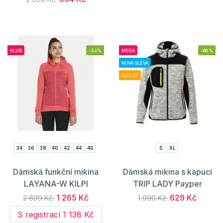
KLUB
-53%
MEGA
-68%
NOVÁ SLEVA
OUTLET
34
36
38
40
42
44
46
S
XL
Dámská funkční mikina
Dámská mikina s kapucí
LAYANA-W KILPI
TRIP LADY Payper
1 265 Kč
629 Kč
2 699 Kč
1 990 Kč
S registrací 1 138 Kč