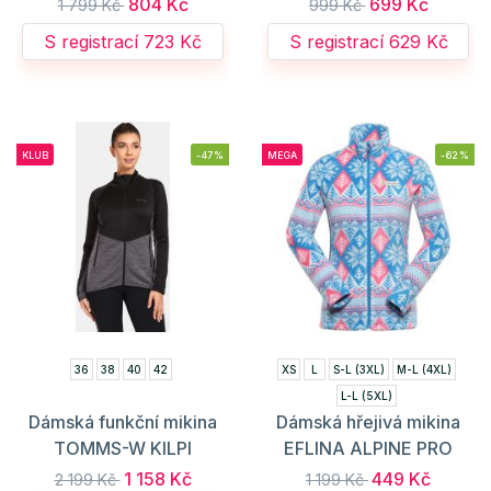
804 Kč
699 Kč
1 799 Kč
999 Kč
S registrací 723 Kč
S registrací 629 Kč
KLUB
-47%
MEGA
-62%
36
38
40
42
XS
L
S-L (3XL)
M-L (4XL)
L-L (5XL)
Dámská funkční mikina
Dámská hřejivá mikina
TOMMS-W KILPI
EFLINA ALPINE PRO
1 158 Kč
449 Kč
2 199 Kč
1 199 Kč