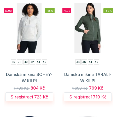
KLUB
-55%
KLUB
-52%
36
38
40
42
44
46
34
36
44
46
Dámská mikina SOHEY-
Dámská mikina TARALI-
W KILPI
W KILPI
804 Kč
799 Kč
1 799 Kč
1 699 Kč
S registrací 723 Kč
S registrací 719 Kč