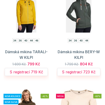
34
36
40
44
46
34
36
40
44
Dámská mikina TARALI-
Dámská mikina BERY-W
W KILPI
KILPI
799 Kč
804 Kč
1 699 Kč
1 799 Kč
S registrací 719 Kč
S registrací 723 Kč
NOVÁ KOLEKCE
-42%
MEGA
-83%
NOVÁ SLEVA