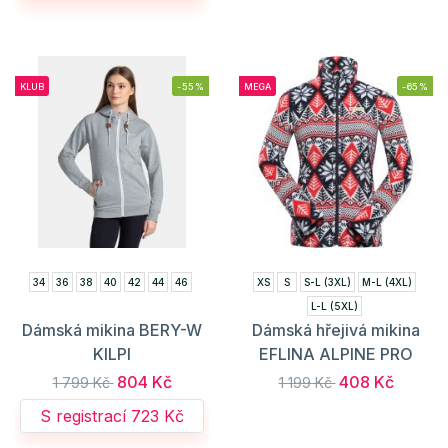
KLUB
-55%
MEGA
-65%
34
36
38
40
42
44
46
XS
S
S-L (3XL)
M-L (4XL)
L-L (5XL)
Dámská mikina BERY-W
Dámská hřejivá mikina
KILPI
EFLINA ALPINE PRO
804 Kč
408 Kč
1 799 Kč
1 199 Kč
S registrací 723 Kč