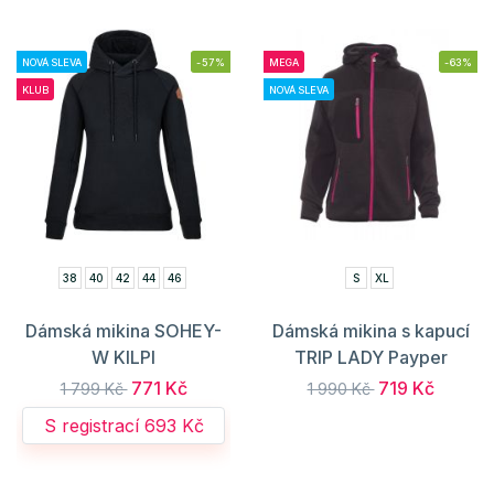
NOVÁ SLEVA
-57%
MEGA
-63%
KLUB
NOVÁ SLEVA
38
40
42
44
46
S
XL
Dámská mikina SOHEY-
Dámská mikina s kapucí
W KILPI
TRIP LADY Payper
771 Kč
719 Kč
1 799 Kč
1 990 Kč
S registrací 693 Kč