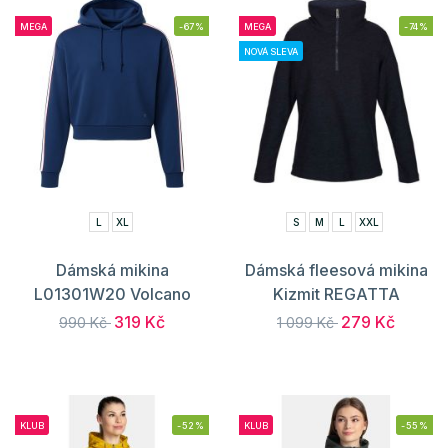
MEGA
-67%
MEGA
-74%
NOVÁ SLEVA
L
XL
S
M
L
XXL
Dámská mikina
Dámská fleesová mikina
L01301W20 Volcano
Kizmit REGATTA
319 Kč
279 Kč
990 Kč
1 099 Kč
KLUB
-52%
KLUB
-55%