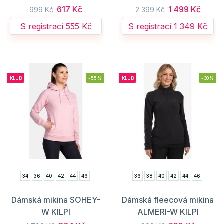
617 Kč
1 499 Kč
999 Kč
2 399 Kč
S registrací 555 Kč
S registrací 1 349 Kč
KLUB
-55%
KLUB
-30%
34
36
40
42
44
46
36
38
40
42
44
46
Dámská mikina SOHEY-
Dámská fleecová mikina
W KILPI
ALMERI-W KILPI