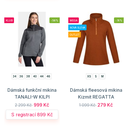
KLUB
-56%
MEGA
-74%
NOVÁ SLEVA
OUTLET
34
36
38
40
44
46
XS
S
M
Dámská funkční mikina
Dámská fleesová mikina
TANALI-W KILPI
Kizmit REGATTA
999 Kč
279 Kč
2 299 Kč
1 099 Kč
S registrací 899 Kč