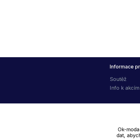
Informace pr
Soutěž
Info k akcím
Ok-moda s
Dodavatel
dat, abyc