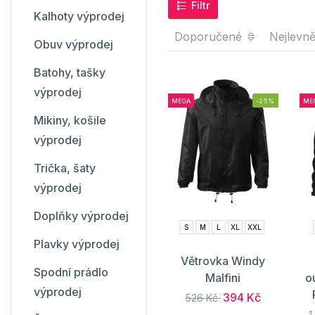
Filtr
Kalhoty výprodej
Doporučené
Nejlevně
Obuv výprodej
Batohy, tašky
výprodej
MEGA
-25%
ME
Mikiny, košile
výprodej
Trička, šaty
výprodej
Doplňky výprodej
S
M
L
XL
XXL
Plavky výprodej
Větrovka Windy
Spodní prádlo
Malfini
o
výprodej
394 Kč
526 Kč
1