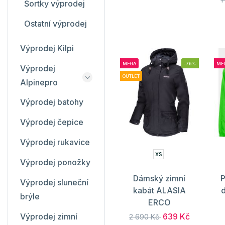
Šortky výprodej
Ostatní výprodej
Výprodej Kilpi
MEGA
-76%
ME
Výprodej
OUTLET
Alpinepro
Výprodej batohy
Výprodej čepice
Výprodej rukavice
XS
Výprodej ponožky
Dámský zimní
Výprodej sluneční
kabát ALASIA
brýle
ERCO
639 Kč
Výprodej zimní
2 690 Kč