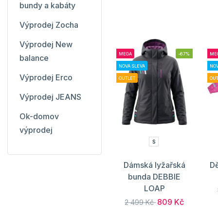
bundy a kabáty
Výprodej Zocha
Výprodej New
MEGA
-67%
ME
balance
NOVÁ SLEVA
NOV
Výprodej Erco
OUTLET
OUT
Výprodej JEANS
Ok-domov
výprodej
S
Dámská lyžařská
Dě
bunda DEBBIE
LOAP
809 Kč
2 499 Kč