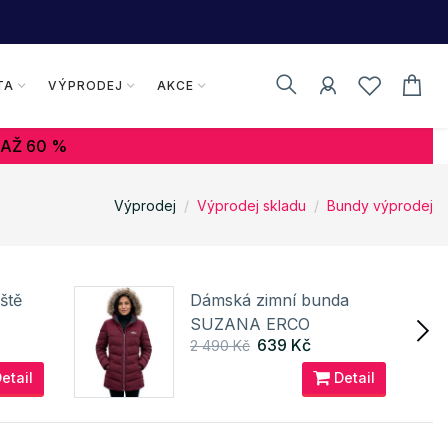
TA
VÝPRODEJ
AKCE
 AŽ 60 %
Výprodej
Výprodej skladu
Bundy výprodej
ště
Dámská zimní bunda
SUZANA ERCO
639 Kč
2 490 Kč
etail
Detail