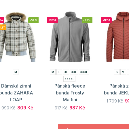
GA
-59%
MEGA
-25%
MEGA
LET
M
M
L
XL
XXL
XXXL
S
M
XXXXL
Dámská zimní
Pánská fleece
Pánská z
bunda ZAHARA
bunda Frosty
bunda JEK
LOAP
Malfini
9
1 799 Kč
809 Kč
687 Kč
1 990 Kč
917 Kč