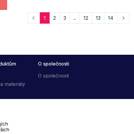
1
2
3
..
12
13
14
oduktům
O společnosti
O společnosti
a materiály
vých
Telefon :
šich