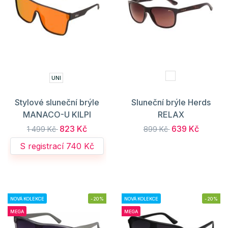
UNI
Stylové sluneční brýle
Sluneční brýle Herds
MANACO-U KILPI
RELAX
823 Kč
639 Kč
1 499 Kč
899 Kč
S registrací 740 Kč
NOVÁ KOLEKCE
-20%
NOVÁ KOLEKCE
-20%
MEGA
MEGA