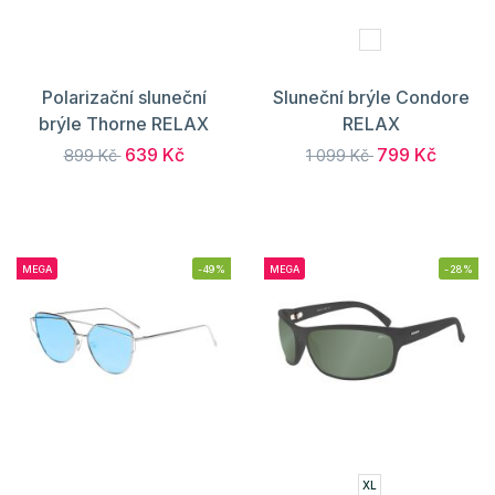
Polarizační sluneční
Sluneční brýle Condore
brýle Thorne RELAX
RELAX
639 Kč
799 Kč
899 Kč
1 099 Kč
MEGA
-49%
MEGA
-28%
XL