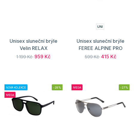
UNI
Unisex sluneční brýle
Unisex sluneční brýle
Velin RELAX
FEREE ALPINE PRO
959 Kč
415 Kč
1 199 Kč
599 Kč
NOVÁ KOLEKCE
-28%
MEGA
-27%
MEGA