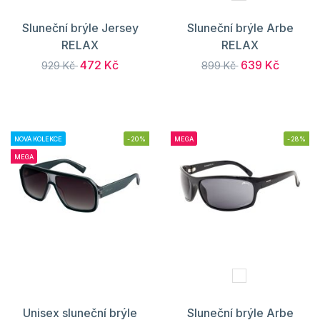
Sluneční brýle Jersey
Sluneční brýle Arbe
RELAX
RELAX
472 Kč
639 Kč
929 Kč
899 Kč
NOVÁ KOLEKCE
-20%
MEGA
-28%
MEGA
Unisex sluneční brýle
Sluneční brýle Arbe