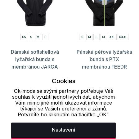
XS
S
M
L
S
M
L
XL
XXL
XXXL
Dámská softshellová
Pánská péřová lyžařská
lyžařská bunda s
bunda s PTX
membránou JARGA
membránou FEEDR
ALPINE PRO
ALPINE PRO
Cookies
1 080 Kč
4 049 Kč
1 999 Kč
7 499 Kč
Ok-moda se svými partnery potřebuje Váš
souhlas k využití jednotlivých dat, abychom
Vám mimo jiné mohli ukazovat informace
Načíst dalších 24 položek
týkající se Vašich preferencí a zájmů.
Potvrdíte ho kliknutím na tlačítko „OK“.
1
2
3
..
7
8
9
Nastavení