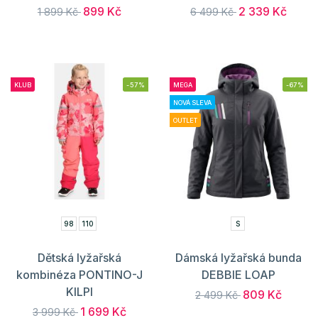
899 Kč
2 339 Kč
1 899 Kč
6 499 Kč
KLUB
-57%
MEGA
-67%
NOVÁ SLEVA
OUTLET
98
110
S
Dětská lyžařská
Dámská lyžařská bunda
kombinéza PONTINO-J
DEBBIE LOAP
KILPI
809 Kč
2 499 Kč
1 699 Kč
3 999 Kč