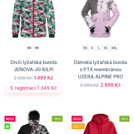
86
98
XS
S
L
XL
XXL
Dívčí lyžařská bunda
Dámská lyžařská bunda
JENOVA-JG KILPI
s PTX membránou
UZERA ALPINE PRO
1 499 Kč
2 999 Kč
2 699 Kč
5 999 Kč
S registrací 1 349 Kč
MEGA
-58%
MEGA
-61%
OUTLET