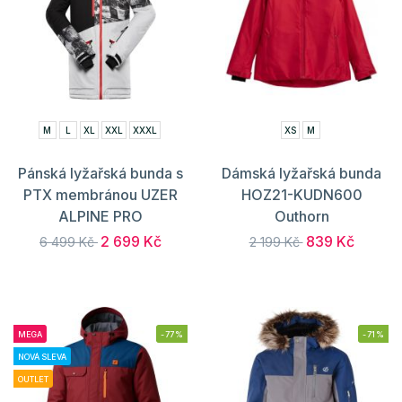
M
L
XL
XXL
XXXL
XS
M
Pánská lyžařská bunda s
Dámská lyžařská bunda
PTX membránou UZER
HOZ21-KUDN600
ALPINE PRO
Outhorn
2 699 Kč
839 Kč
6 499 Kč
2 199 Kč
MEGA
-77%
-71%
NOVÁ SLEVA
OUTLET