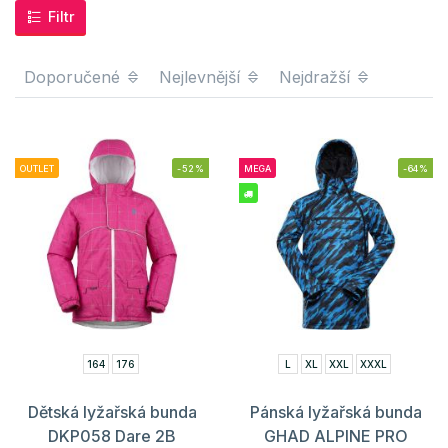
Filtr
Doporučené
Nejlevnější
Nejdražší
OUTLET
-52%
MEGA
-64%
164
176
L
XL
XXL
XXXL
Dětská lyžařská bunda
Pánská lyžařská bunda
DKP058 Dare 2B
GHAD ALPINE PRO