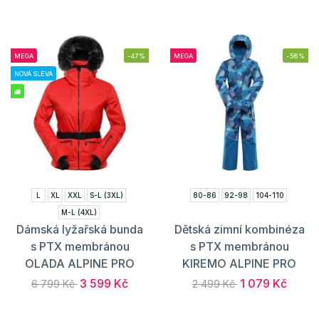
MEGA
-47%
MEGA
-56%
NOVÁ SLEVA
L
XL
XXL
S-L (3XL)
80-86
92-98
104-110
M-L (4XL)
Dámská lyžařská bunda
Dětská zimní kombinéza
s PTX membránou
s PTX membránou
OLADA ALPINE PRO
KIREMO ALPINE PRO
3 599 Kč
1 079 Kč
6 799 Kč
2 499 Kč