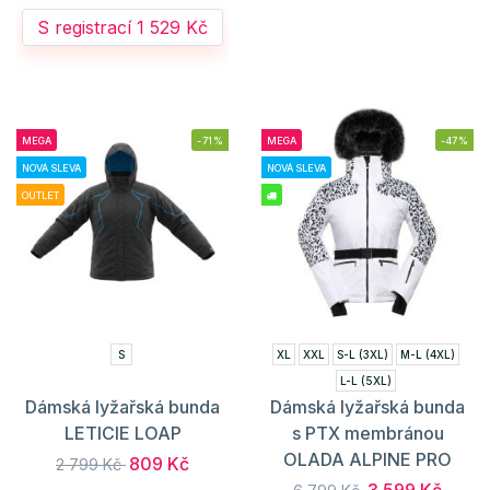
S registrací 1 529 Kč
MEGA
-71%
MEGA
-47%
NOVÁ SLEVA
NOVÁ SLEVA
OUTLET
S
XL
XXL
S-L (3XL)
M-L (4XL)
L-L (5XL)
Dámská lyžařská bunda
Dámská lyžařská bunda
LETICIE LOAP
s PTX membránou
OLADA ALPINE PRO
809 Kč
2 799 Kč
3 599 Kč