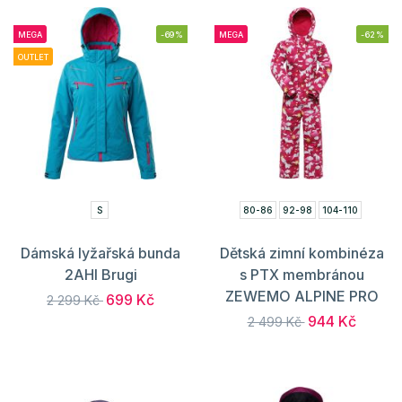
MEGA
-69%
MEGA
-62%
OUTLET
S
80-86
92-98
104-110
Dámská lyžařská bunda
Dětská zimní kombinéza
2AHI Brugi
s PTX membránou
ZEWEMO ALPINE PRO
699 Kč
2 299 Kč
944 Kč
2 499 Kč