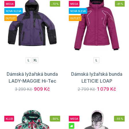
MEGA
-72%
MEGA
-61%
NOVÁ SLEVA
NOVÁ SLEVA
OUTLET
OUTLET
L
XL
L
Dámská lyžařská bunda
Dámská lyžařská bunda
LADY-MAGGIE Hi-Tec
LETICIE LOAP
909 Kč
1 079 Kč
3 299 Kč
2 799 Kč
KLUB
-50%
MEGA
-55%