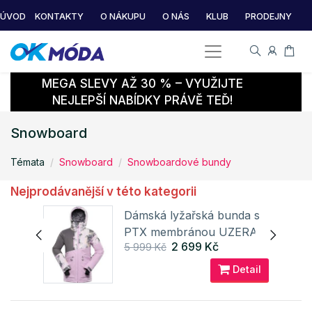
ÚVOD
KONTAKTY
O NÁKUPU
O NÁS
KLUB
PRODEJNY
MEGA SLEVY AŽ 30 % – VYUŽIJTE
NEJLEPŠÍ NABÍDKY PRÁVĚ TEĎ!
Snowboard
Témata
Snowboard
Snowboardové bundy
Nejprodávanější v této kategorii
nda
Dámská lyžařská bunda s
PTX membránou UZERA
2 699 Kč
5 999 Kč
ALPINE PRO
ail
Detail