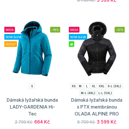
6 799 Kč
MEGA
-76%
MEGA
-47%
NOVÁ SLEVA
NOVÁ SLEVA
OUTLET
S
XS
M
L
XL
XXL
S-L (3XL)
M-L (4XL)
L-L (5XL)
Dámská lyžařská bunda
Dámská lyžařská bunda
LADY-GARDENIA Hi-
s PTX membránou
Tec
OLADA ALPINE PRO
664 Kč
3 599 Kč
2 799 Kč
6 799 Kč