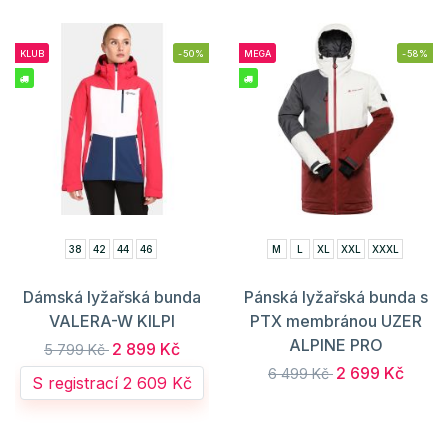
KLUB
-50%
MEGA
-58%
38
42
44
46
M
L
XL
XXL
XXXL
Dámská lyžařská bunda
Pánská lyžařská bunda s
VALERA-W KILPI
PTX membránou UZER
ALPINE PRO
2 899 Kč
5 799 Kč
2 699 Kč
6 499 Kč
S registrací 2 609 Kč