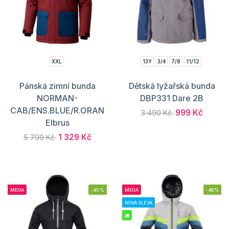
XXL
13Y
3/4
7/8
11/12
Pánská zimní bunda
Dětská lyžařská bunda
NORMAN-
DBP331 Dare 2B
CAB/ENS.BLUE/R.ORAN
999 Kč
3 490 Kč
Elbrus
1 329 Kč
5 799 Kč
MEGA
-45%
MEGA
-46%
NOVÁ SLEVA