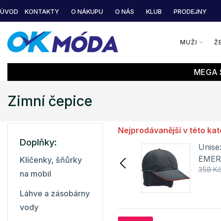
ÚVOD
KONTAKTY
O NÁKUPU
O NÁS
KLUB
PRODEJNY
MUŽI
Ž
MEGA S
Zimní čepice
Nejprodávanější v této kat
Doplňky:
Unise
Ušanka ROMAIN Hi-Tec
EMERT
Klíčenky, šňůrky
279 Kč
358 K
Line
499 Kč
na mobil
Detail
Láhve a zásobárny
vody