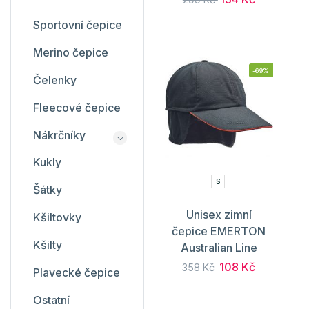
Sportovní čepice
Merino čepice
-69%
Čelenky
Fleecové čepice
Nákrčníky
Kukly
S
Šátky
Unisex zimní
Kšiltovky
čepice EMERTON
Kšilty
Australian Line
108 Kč
358 Kč
Plavecké čepice
Ostatní