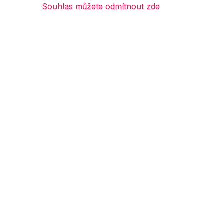
Souhlas můžete odmítnout zde
Naposledy prohlížené produkty
o vás
Vše o nákupu
Služby k pr
Výměna zboží
Poradna
Reklamační řád
Technologie 
Jak vytvořit objednávku
Obchodní podmínky
Doprava
E-mail
Online
info@ok-moda.cz