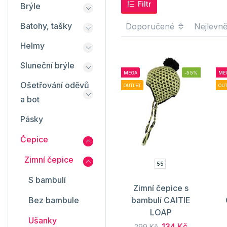
Filtr
Brýle
Batohy, tašky
Doporučené
Nejlevně
Helmy
Sluneční brýle
MEGA
-55%
ME
Ošetřování oděvů
OUTLET
OUT
a bot
Pásky
Čepice
Zimní čepice
55
S bambulí
Zimní čepice s
Bez bambule
bambulí CAITIE
LOAP
Ušanky
134 Kč
299 Kč