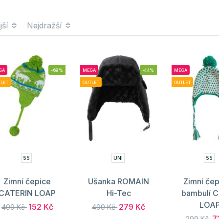
jší
Nejdražší
GA
-69%
MEGA
-44%
MEGA
LET
OUTLET
OUTLET
55
UNI
55
Zimní čepice
Ušanka ROMAIN
Zimní čep
CATERIN LOAP
Hi-Tec
bambulí C
LOA
152 Kč
279 Kč
499 Kč
499 Kč
7
299 Kč