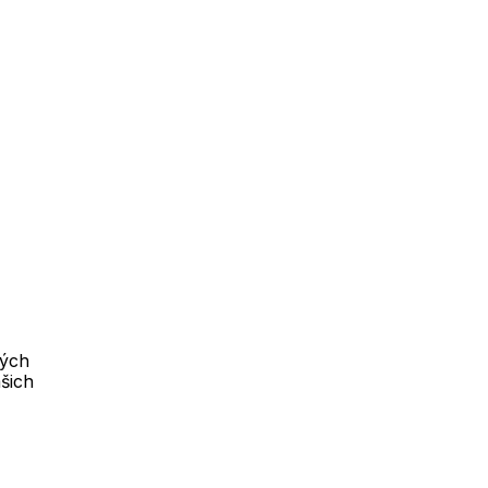
vých
šich