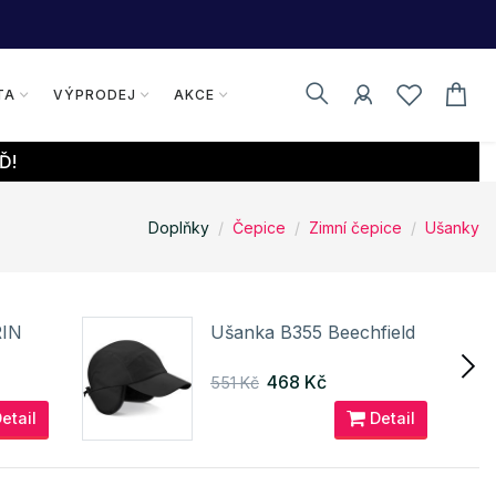
TA
VÝPRODEJ
AKCE
Ď!
Doplňky
Čepice
Zimní čepice
Ušanky
RIN
Ušanka B355 Beechfield
468 Kč
551 Kč
etail
Detail