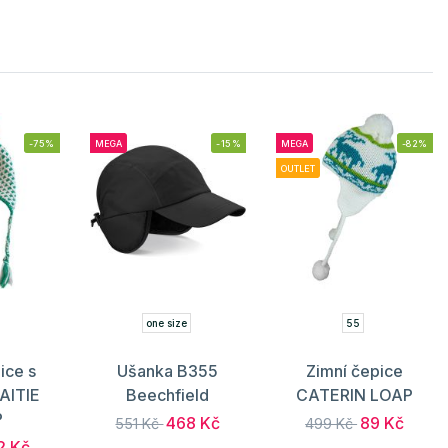
-75%
MEGA
-15%
MEGA
-82%
OUTLET
one size
55
ice s
Ušanka B355
Zimní čepice
AITIE
Beechfield
CATERIN LOAP
P
468 Kč
89 Kč
551 Kč
499 Kč
2 Kč