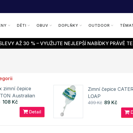
ENY
DĚTI
OBUV
DOPLŇKY
OUTDOOR
TÉMA
LEVY AŽ 30 % – VYUŽIJTE NEJLEPŠÍ NABÍDKY PRÁVĚ TE
egorii
x zimní čepice
Zimní čepice CATE
ON Australian
LOAP
108 Kč
89 Kč
č
499 Kč
Detail
D