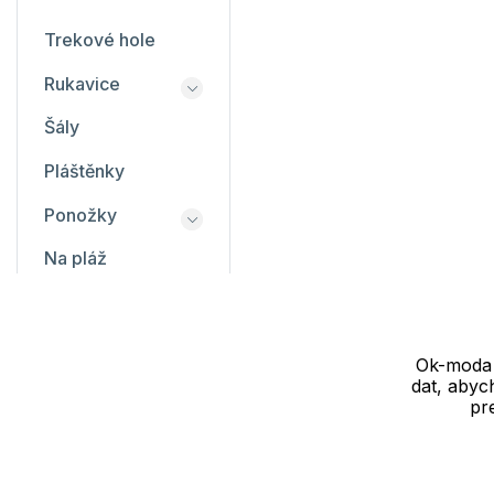
Trekové hole
Rukavice
Šály
Pláštěnky
Ponožky
Na pláž
Ručníky a osušky
Deštníky
Ok-moda s
dat, abyc
Potítka
pr
Kancelář