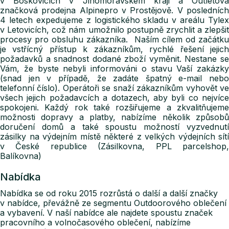
v Boskovicích v Jihomoravském kraji a Outletová
značková prodejna Alpinepro v Prostějově. V posledních
4 letech expedujeme z logistického skladu v areálu Tylex
v Letovicích, což nám umožnilo postupně zrychlit a zlepšit
procesy pro obsluhu zákazníka. Naším cílem od začátku
je vstřícný přístup k zákazníkům, rychlé řešení jejich
požadavků a snadnost dodané zboží vyměnit. Nestane se
Vám, že byste nebyli informováni o stavu Vaší zakázky
(snad jen v případě, že zadáte špatný e-mail nebo
telefonní číslo). Operátoři se snaží zákazníkům vyhovět ve
všech jejich požadavcích a dotazech, aby byli co nejvíce
spokojeni. Každý rok také rozšiřujeme a zkvalitňujeme
možnosti dopravy a platby, nabízíme několik způsobů
doručení domů a také spoustu možností vyzvednutí
zásilky na výdejním místě některé z velkých výdejních sítí
v České republice (Zásilkovna, PPL parcelshop,
Balíkovna)
Nabídka
Nabídka se od roku 2015 rozrůstá o další a další značky
v nabídce, převážně ze segmentu Outdoorového oblečení
a vybavení. V naší nabídce ale najdete spoustu značek
pracovního a volnočasového oblečení, nabízíme