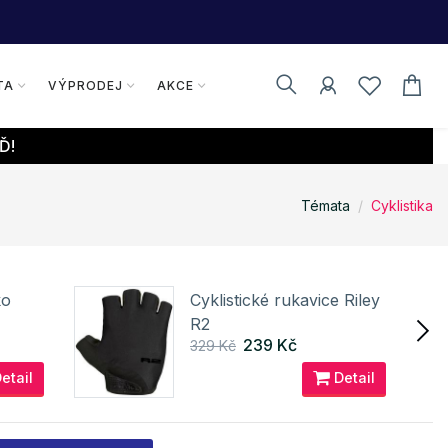
TA
VÝPRODEJ
AKCE
Ď!
Témata
Cyklistika
ko
Cyklistické rukavice Riley
R2
239 Kč
329 Kč
etail
Detail