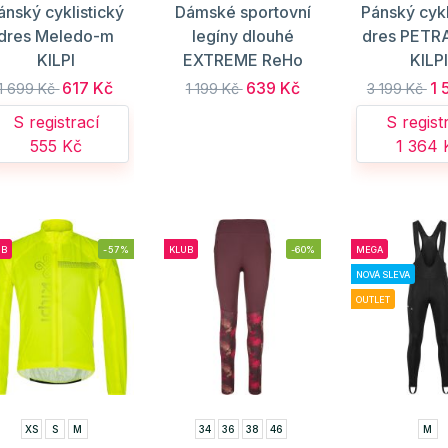
ánský cyklistický
Dámské sportovní
Pánský cykl
dres Meledo-m
legíny dlouhé
dres PET
KILPI
EXTREME ReHo
KILP
617 Kč
639 Kč
1 
1 699 Kč
1 199 Kč
3 199 Kč
S registrací
S regist
555 Kč
1 364 
UB
-57%
KLUB
-60%
MEGA
NOVÁ SLEVA
OUTLET
XS
S
M
34
36
38
46
M