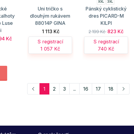
XXL
3XL
ické
Uni tričko s
Pánský cyklistický
kalhoty
dlouhým rukávem
dres PICARD-M
e Luse
88014P GINA
KILPI
i
1 113 Kč
823 Kč
2 199 Kč
94 Kč
S registrací
S registrací
1 057 Kč
740 Kč
1
2
3
..
16
17
18