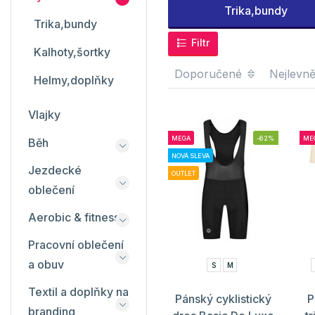
Trika,bundy
Trika,bundy
Filtr
Kalhoty,šortky
Doporučené
Nejlevně
Helmy,doplňky
Vlajky
MEGA
-62%
ME
Běh
NOVÁ SLEVA
Jezdecké
OUTLET
oblečení
Aerobic & fitness
Pracovní oblečení
a obuv
S
M
Textil a doplňky na
Pánský cyklistický
P
branding