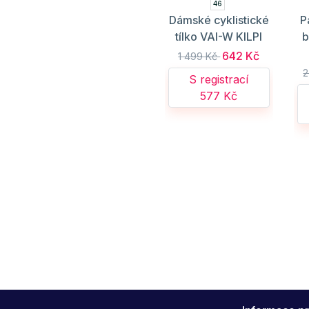
46
Dámské cyklistické
P
tílko VAI-W KILPI
b
642 Kč
1 499 Kč
2
S registrací
577 Kč