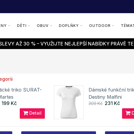
ENY
DĚTI
OBUV
DOPLŇKY
OUTDOOR
TÉMA
LEVY AŽ 30 % – VYUŽIJTE NEJLEPŠÍ NABÍDKY PRÁVĚ TE
egorii
stické triko SURAT-
Dámské funkční tri
artes
Destiny Malfini
199 Kč
231 Kč
309 Kč
Detail
D