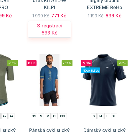
ADRE
dres RITAEL-W
legíny dlouhé
 PRO
KILPI
EXTREME ReHo
99 Kč
771 Kč
639 Kč
1 999 Kč
1 199 Kč
S registrací
693 Kč
-50%
KLUB
-52%
MEGA
-63%
NOVÁ SLEVA
42
44
XS
S
M
XL
XXL
S
M
L
XL
istický
Pánská cyklistický
Dámský cyklistický