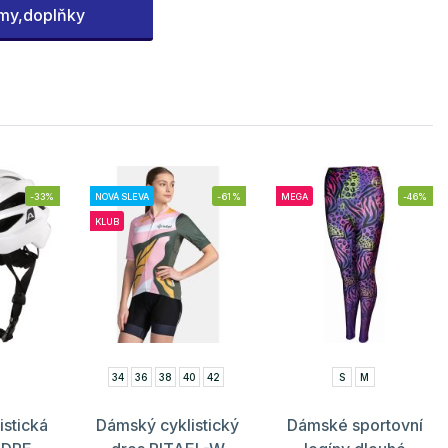
my,doplňky
-33%
NOVÁ SLEVA
-61%
MEGA
-46%
KLUB
34
36
38
40
42
S
M
istická
Dámský cyklistický
Dámské sportovní