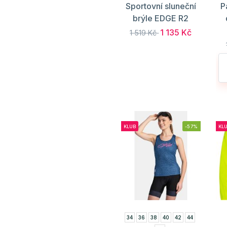
Sportovní sluneční
P
brýle EDGE R2
1 135 Kč
1 519 Kč
KLUB
-57%
KL
34
36
38
40
42
44