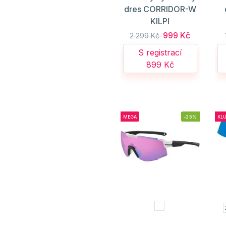
dres CORRIDOR-W
KILPI
999 Kč
2 299 Kč
S registrací
899 Kč
MEGA
-25%
KL