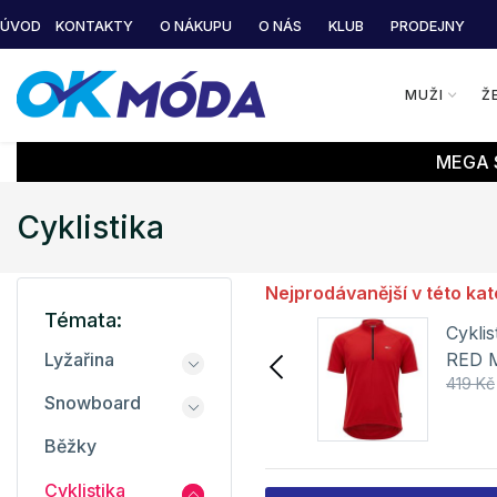
ÚVOD
KONTAKTY
O NÁKUPU
O NÁS
KLUB
PRODEJNY
MUŽI
Ž
MEGA S
Cyklistika
Nejprodávanější v této kat
Témata:
Dámská bunda
Cykli
NORTHKIT
RED M
Lyžařina
1 232 Kč
1 399 Kč
419 Kč
NORTHFINDER
Snowboard
Detail
Běžky
Cyklistika