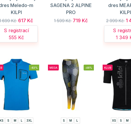
dres Meledo-m
SAGENA 2 ALPINE
dres MEA
KILPI
PRO
KILP
617 Kč
719 Kč
1 
1 699 Kč
1 599 Kč
2 999 Kč
S registrací
S regist
555 Kč
1 349 
UB
-63%
MEGA
-46%
KLUB
XS
S
M
L
3XL
S
M
L
XS
S
M