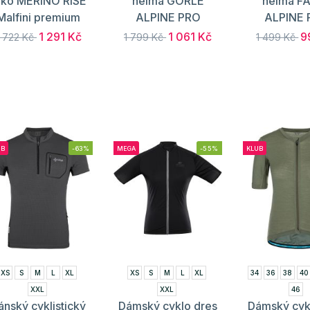
riko MERINO RISE
helma GORLE
helma F
Malfini premium
ALPINE PRO
ALPINE
1 291 Kč
1 061 Kč
9
1 722 Kč
1 799 Kč
1 499 Kč
UB
-63%
MEGA
-55%
KLUB
XS
S
M
L
XL
XS
S
M
L
XL
34
36
38
40
XXL
XXL
46
ánský cyklistický
Dámský cyklo dres
Dámský cykl