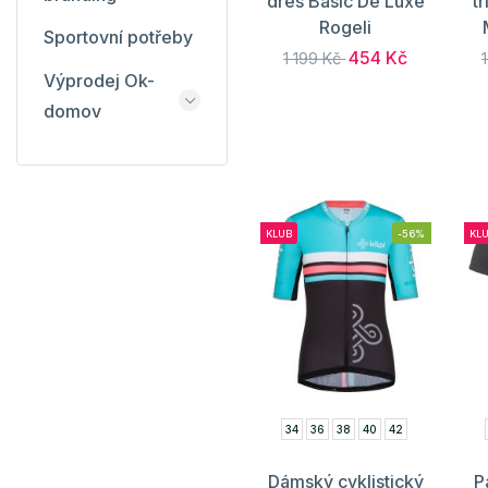
dres Basic De Luxe
t
Rogeli
Sportovní potřeby
454 Kč
1 199 Kč
Výprodej Ok-
domov
KLUB
-56%
KL
34
36
38
40
42
Dámský cyklistický
P