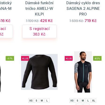
istický
Dámské funkční
Dámský cyklo dres
RANA-M
tričko AMELI-W
SAGENA 2 ALPINE
I
KILPI
PRO
516 Kč
426 Kč
719 Kč
1 199 Kč
1 599 Kč
rací
S registrací
Kč
383 Kč
-57%
KLUB
KLUB
-62%
XS
S
M
L
XS
S
M
L
XL