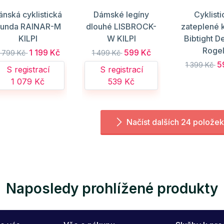
ánská cyklistická
Dámské legíny
Cyklist
unda RAINAR-M
dlouhé LISBROCK-
zateplené 
KILPI
W KILPI
Bibtight D
Rogel
1 199 Kč
599 Kč
 799 Kč
1 499 Kč
5
1 399 Kč
S registrací
S registrací
1 079 Kč
539 Kč
Načíst dalších 24 položek
Naposledy prohlížené produkty