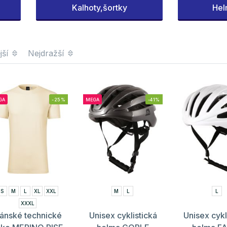
Kalhoty,šortky
Hel
jší
Nejdražší
GA
-25%
MEGA
-41%
S
M
L
XL
XXL
M
L
L
XXXL
ánské technické
Unisex cyklistická
Unisex cykl