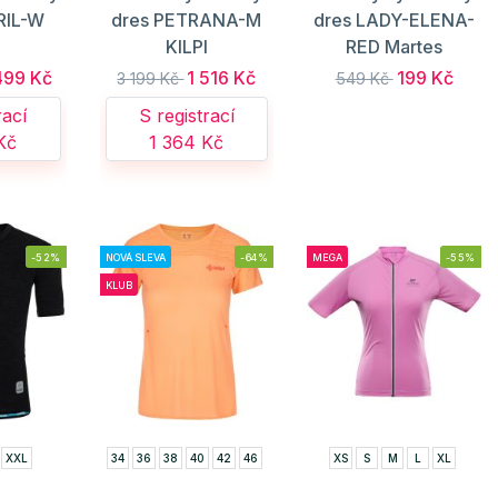
RIL-W
dres PETRANA-M
dres LADY-ELENA-
I
KILPI
RED Martes
499 Kč
1 516 Kč
199 Kč
3 199 Kč
549 Kč
rací
S registrací
Kč
1 364 Kč
-52%
NOVÁ SLEVA
-64%
MEGA
-55%
KLUB
XXL
34
36
38
40
42
46
XS
S
M
L
XL