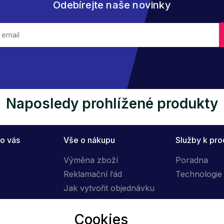
Odebírejte naše novinky
Naposledy prohlížené produkty
o vás
Vše o nákupu
Služby k pr
Výměna zboží
Poradna
Reklamační řád
Technologie 
Jak vytvořit objednávku
Obchodní podmínky
Cookies
Doprava