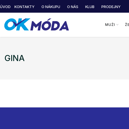
ÚVOD
KONTAKTY
O NÁKUPU
O NÁS
KLUB
PRODEJNY
MUŽI
Ž
GINA