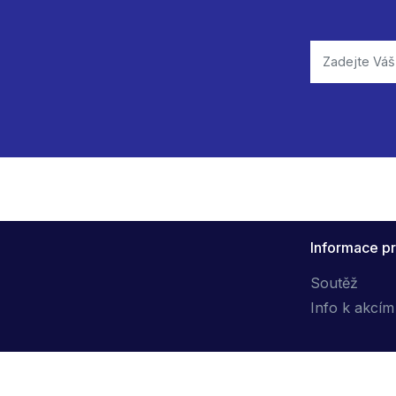
Informace pr
Soutěž
Info k akcím