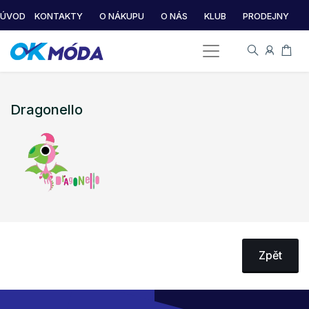
ÚVOD
KONTAKTY
O NÁKUPU
O NÁS
KLUB
PRODEJNY
Dragonello
Zpět