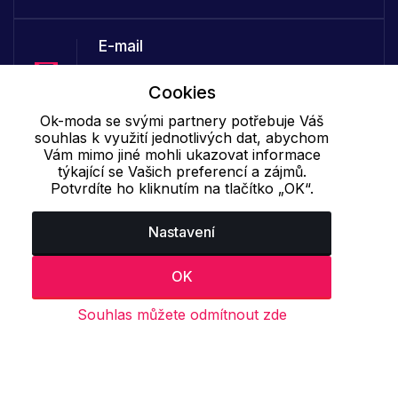
E-mail
Online
Cookies
info@ok-moda.cz
Ok-moda se svými partnery potřebuje Váš
souhlas k využití jednotlivých dat, abychom
Telefon :
Vám mimo jiné mohli ukazovat informace
týkající se Vašich preferencí a zájmů.
Offline
Potvrdíte ho kliknutím na tlačítko „OK“.
+420 702 000 160
Nastavení
Cookie - podrobné nastavení
|
Další informace
|
Ochrana osobních
údajů
OK
Souhlas můžete odmítnout zde