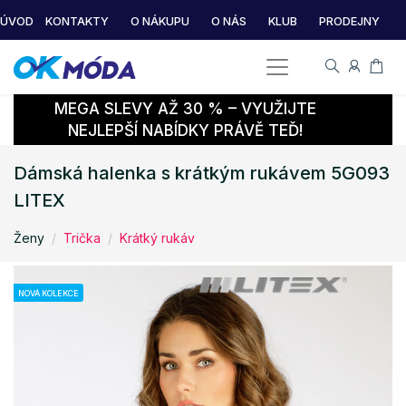
ÚVOD
KONTAKTY
O NÁKUPU
O NÁS
KLUB
PRODEJNY
MEGA SLEVY AŽ 30 % – VYUŽIJTE
NEJLEPŠÍ NABÍDKY PRÁVĚ TEĎ!
Dámská halenka s krátkým rukávem 5G093
LITEX
Ženy
Trička
Krátký rukáv
NOVÁ KOLEKCE