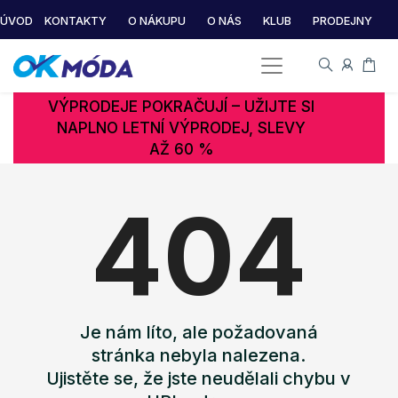
ÚVOD
KONTAKTY
O NÁKUPU
O NÁS
KLUB
PRODEJNY
VÝPRODEJE POKRAČUJÍ – UŽIJTE SI
NAPLNO LETNÍ VÝPRODEJ, SLEVY
AŽ 60 %
404
Je nám líto, ale požadovaná
stránka nebyla nalezena.
Ujistěte se, že jste neudělali chybu v