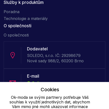
Služby k produktům
Poradna
Technologie a materiály
O společnosti
O společnosti
Dodavatel
SOLEDO, s.r.o. IČ: 29298679
Nové sady 988/2, 60200 Brno
E-mail
Online
info@ok-moda.cz
Cookies
Ok-moda se svými partnery potřebuje Váš
souhlas k využití jednotlivých dat, abychom
Telefon :
Vám mimo jiné mohli ukazovat informace