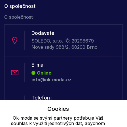
O společnosti
O společnosti
Dodavatel
SOLEDO, s.r.o. IČ: 29298679
Nové sady 988/2, 60200 Brno
E-mail
Online
info@ok-moda.cz
Telefon :
Offline
Cookies
+420 702 000 160
Ok-moda se svými partnery potřebuje Váš
souhlas k využití jednotlivých dat, abychom