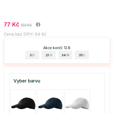
77 Kč
103 Kč
Cena bez DPH: 64 Kč
Akce končí: 12.8.
3
21
34
34
D
H
M
S
Vyber barvu