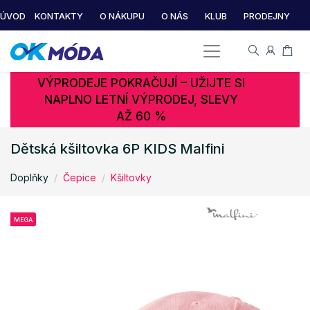
ÚVOD
KONTAKTY
O NÁKUPU
O NÁS
KLUB
PRODEJNY
VÝPRODEJE POKRAČUJÍ – UŽIJTE SI
NAPLNO LETNÍ VÝPRODEJ, SLEVY
AŽ 60 %
Dětská kšiltovka 6P KIDS Malfini
Doplňky
Čepice
Kšiltovky
MEGA