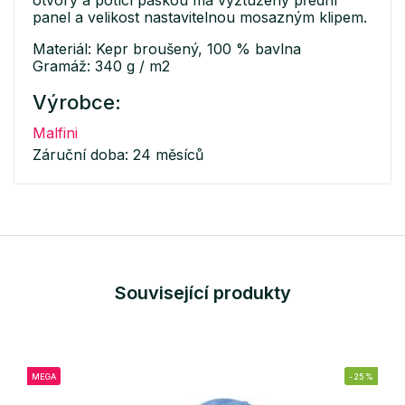
otvory a potící páskou má vyztužený přední
panel a velikost nastavitelnou mosazným klipem.
Materiál: Kepr broušený, 100 % bavlna
Gramáž: 340 g / m2
Výrobce:
Malfini
Záruční doba: 24 měsíců
Související produkty
MEGA
-25%