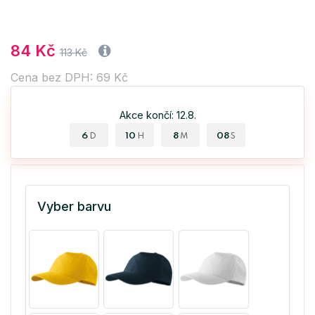
84 Kč
113 Kč
Cena bez DPH: 69 Kč
Akce končí: 12.8.
6
10
8
08
D
H
M
S
Vyber barvu