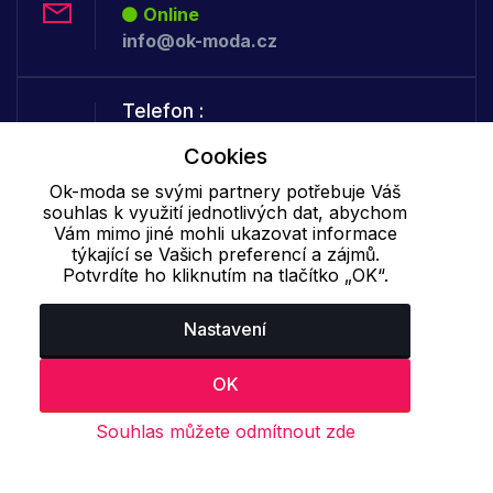
Online
info@ok-moda.cz
Telefon :
Offline
Cookies
+420 702 000 160
Ok-moda se svými partnery potřebuje Váš
souhlas k využití jednotlivých dat, abychom
Vám mimo jiné mohli ukazovat informace
Cookie - podrobné nastavení
|
Další informace
|
Ochrana osobních
týkající se Vašich preferencí a zájmů.
údajů
Potvrdíte ho kliknutím na tlačítko „OK“.
Nastavení
OK
Souhlas můžete odmítnout zde