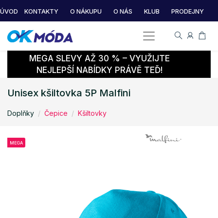
ÚVOD
KONTAKTY
O NÁKUPU
O NÁS
KLUB
PRODEJNY
MEGA SLEVY AŽ 30 % – VYUŽIJTE
NEJLEPŠÍ NABÍDKY PRÁVĚ TEĎ!
Unisex kšiltovka 5P Malfini
Doplňky
Čepice
Kšiltovky
MEGA