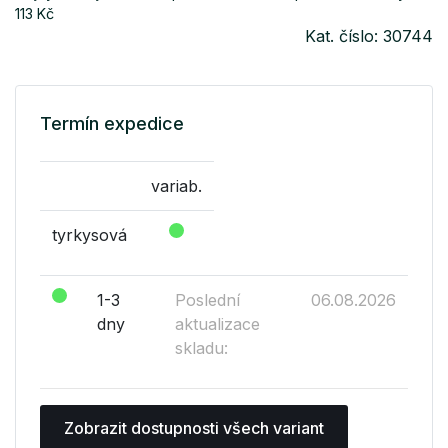
113 Kč
Kat. číslo: 30744
Termín expedice
variab.
tyrkysová
1-3
Poslední
06.08.2026
dny
aktualizace
skladu:
Zobrazit dostupnosti všech variant