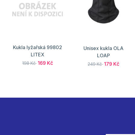
Kukla lyžařská 99802
Unisex kukla OLA
LITEX
LOAP
169 Kč
198 Kč
179 Kč
249 Kč