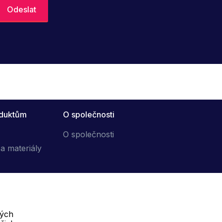
oduktům
O společnosti
O společnosti
a materiály
vých
Telefon :