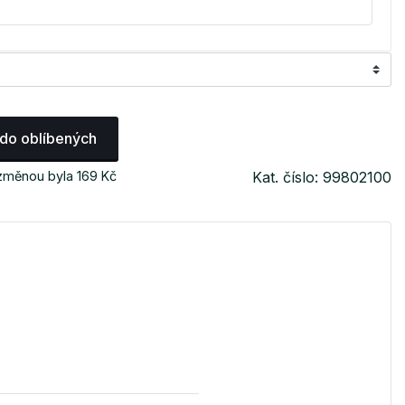
 do oblíbených
 změnou byla 169 Kč
Kat. číslo: 99802100