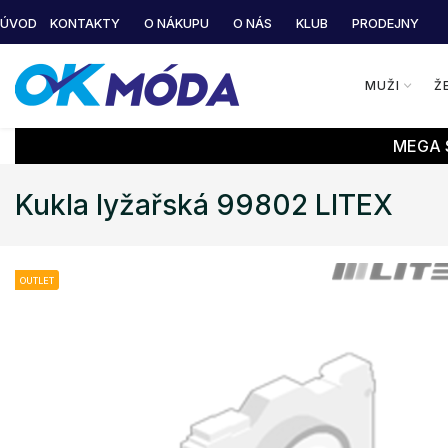
ÚVOD
KONTAKTY
O NÁKUPU
O NÁS
KLUB
PRODEJNY
MUŽI
Ž
MEGA S
Kukla lyžařská 99802 LITEX
OUTLET