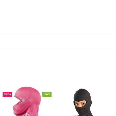
MEGA
-20%