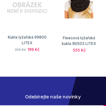
Kukla lyžařská 99800
Fleecová lyžařská
LITEX
kukla 9D503 LITEX
199 Kč
225 Kč
555 Kč
Odebírejte naše novinky