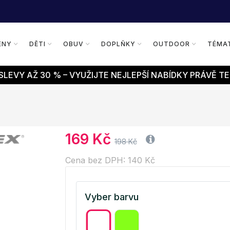
ENY
DĚTI
OBUV
DOPLŇKY
OUTDOOR
TÉMA
LEVY AŽ 30 % – VYUŽIJTE NEJLEPŠÍ NABÍDKY PRÁVĚ TE
169 Kč
198 Kč
Cena bez DPH: 140 Kč
Vyber barvu