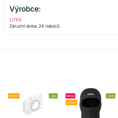
Výrobce:
LITEX
Záruční doba: 24 měsíců
OUTLET
-14%
MEGA
-28%
OUTLET