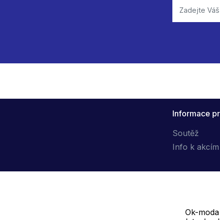
Informace pr
Soutěž
Info k akcím
Ok-moda s
Dodavatel