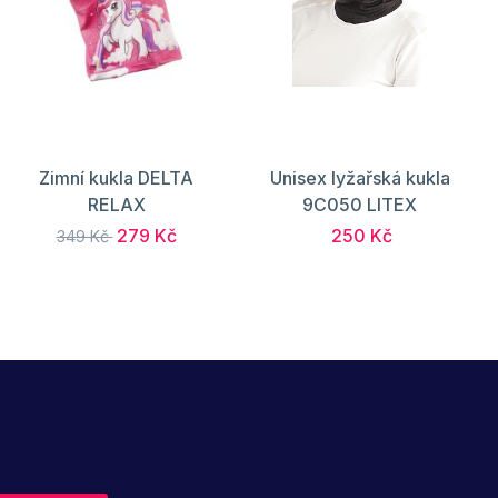
Zimní kukla DELTA
Unisex lyžařská kukla
RELAX
9C050 LITEX
279 Kč
250 Kč
349 Kč