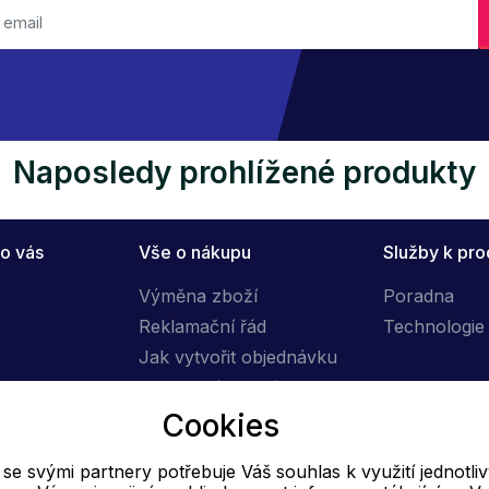
Naposledy prohlížené produkty
o vás
Vše o nákupu
Služby k pr
Výměna zboží
Poradna
Reklamační řád
Technologie 
Jak vytvořit objednávku
Obchodní podmínky
Cookies
Doprava
e svými partnery potřebuje Váš souhlas k využití jednotli
E-mail