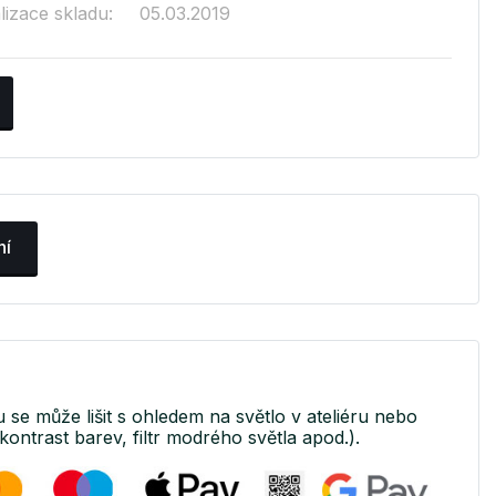
lizace skladu:
05.03.2019
ní
u se může lišit s ohledem na světlo v ateliéru nebo
kontrast barev, filtr modrého světla apod.).