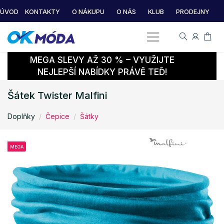
ÚVOD
KONTAKTY
O NÁKUPU
O NÁS
KLUB
PRODEJNY
MEGA SLEVY AŽ 30 % – VYUŽIJTE
NEJLEPŠÍ NABÍDKY PRÁVĚ TEĎ!
Šátek Twister Malfini
Doplňky
Čepice
Šátky
MEGA