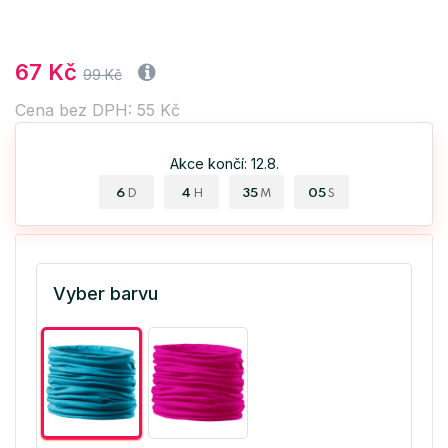
67 Kč
99 Kč
Cena bez DPH: 55 Kč
Akce končí: 12.8.
6
4
35
05
D
H
M
S
Vyber barvu