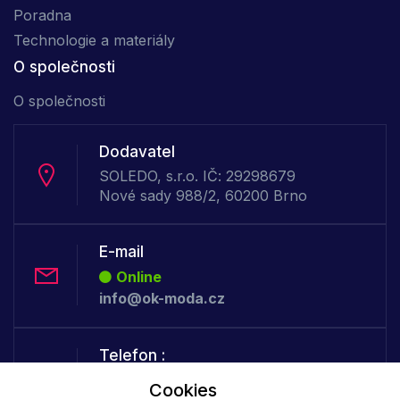
Poradna
Technologie a materiály
O společnosti
O společnosti
Dodavatel
SOLEDO, s.r.o. IČ: 29298679
Nové sady 988/2, 60200 Brno
E-mail
Online
info@ok-moda.cz
Telefon :
Offline
Cookies
+420 702 000 160