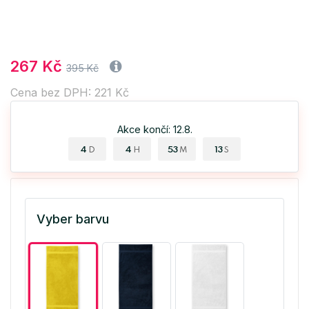
267 Kč
395 Kč
Cena bez DPH: 221 Kč
Akce končí: 12.8.
4
4
53
13
D
H
M
S
Vyber barvu