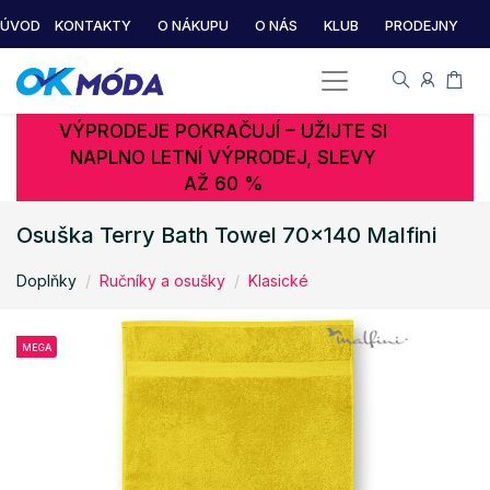
ÚVOD
KONTAKTY
O NÁKUPU
O NÁS
KLUB
PRODEJNY
VÝPRODEJE POKRAČUJÍ – UŽIJTE SI
NAPLNO LETNÍ VÝPRODEJ, SLEVY
AŽ 60 %
Osuška Terry Bath Towel 70x140 Malfini
Doplňky
Ručníky a osušky
Klasické
MEGA