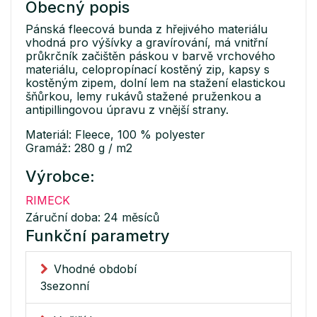
Obecný popis
Pánská fleecová bunda z hřejivého materiálu
vhodná pro výšívky a gravírování, má vnitřní
průkrčník začištěn páskou v barvě vrchového
materiálu, celopropínací kostěný zip, kapsy s
kostěným zipem, dolní lem na stažení elastickou
šňůrkou, lemy rukávů stažené pruženkou a
antipillingovou úpravu z vnější strany.
Materiál: Fleece, 100 % polyester
Gramáž: 280 g / m2
Výrobce:
RIMECK
Záruční doba: 24 měsíců
Funkční parametry
Vhodné období
3sezonní