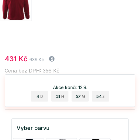
431 Kč
639 Kč
Cena bez DPH: 356 Kč
Akce končí: 12.8.
4
21
57
53
D
H
M
S
Vyber barvu