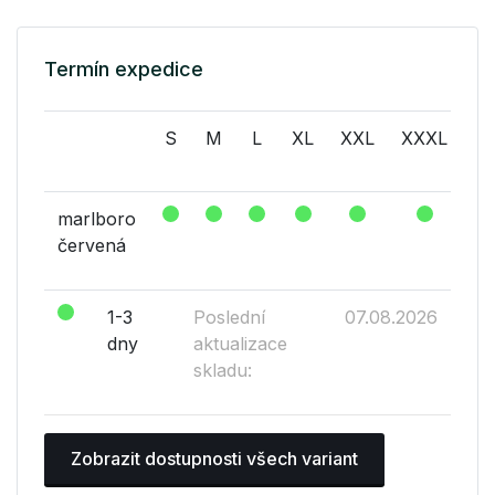
Termín expedice
S
M
L
XL
XXL
XXXL
X
marlboro
červená
1-3
Poslední
07.08.2026
dny
aktualizace
skladu:
Zobrazit dostupnosti všech variant