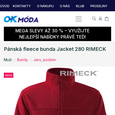
ÚVOD
KONTAKTY
O NÁKUPU
O NÁS
KLUB
PRODEJNY
MEGA SLEVY AŽ 30 % – VYUŽIJTE
NEJLEPŠÍ NABÍDKY PRÁVĚ TEĎ!
Pánská fleece bunda Jacket 280 RIMECK
Muži
Bundy
Jaro, podzim
MEGA