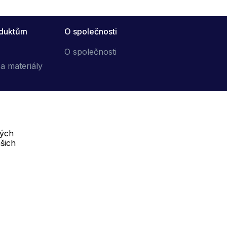
oduktům
O společnosti
O společnosti
a materiály
vých
Telefon :
šich
Offline
+420 702 000 160