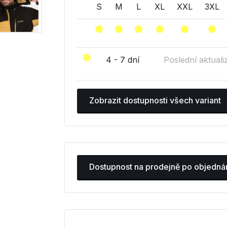
S
M
L
XL
XXL
3XL
4 - 7 dní
Poslední aktuali
Zobrazit dostupnosti všech variant
Dostupnost na prodejně po objedná