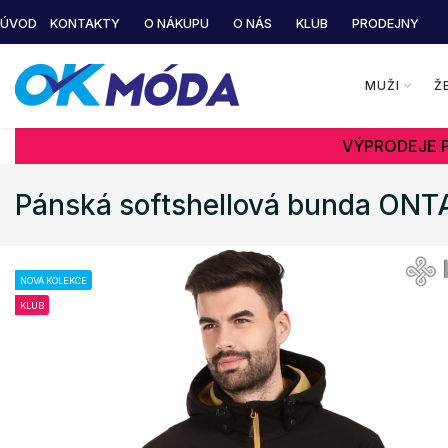
ÚVOD
KONTAKTY
O NÁKUPU
O NÁS
KLUB
PRODEJNY
MUŽI
Ž
VÝPRODEJE P
Pánská softshellová bunda ONT
NOVÁ KOLEKCE
KLUB