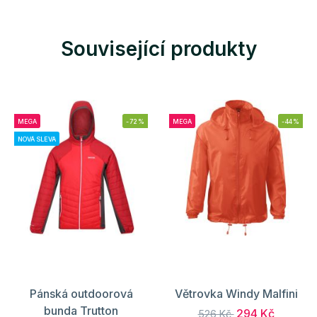
Související produkty
MEGA
-72%
MEGA
-44%
NOVÁ SLEVA
Pánská outdoorová
Větrovka Windy Malfini
bunda Trutton
294 Kč
526 Kč