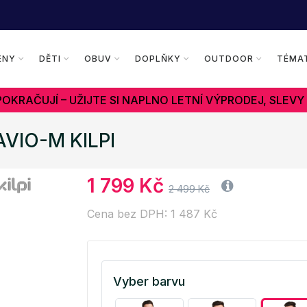
ENY
DĚTI
OBUV
DOPLŇKY
OUTDOOR
TÉMA
OKRAČUJÍ – UŽIJTE SI NAPLNO LETNÍ VÝPRODEJ, SLEVY
AVIO-M KILPI
1 799 Kč
2 499 Kč
Cena bez DPH: 1 487 Kč
Vyber barvu