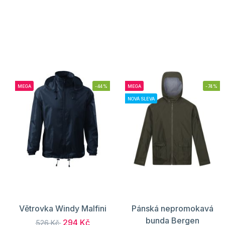
MEGA
-44%
MEGA
-74%
NOVÁ SLEVA
Větrovka Windy Malfini
Pánská nepromokavá
bunda Bergen
294 Kč
526 Kč