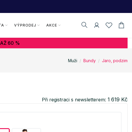
TA
VÝPRODEJ
AKCE
 AŽ 60 %
Muži
Bundy
Jaro, podzim
1 619 Kč
Při registraci s newsletterem: