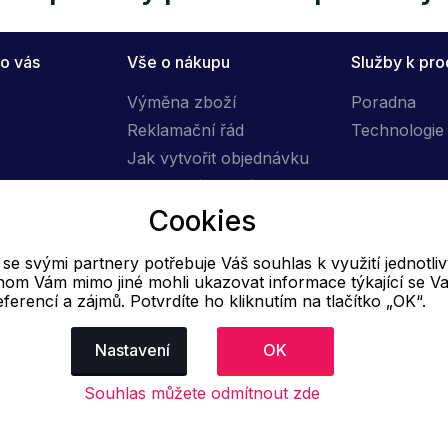
o vás
Vše o nákupu
Služby k pr
Výměna zboží
Poradna
Reklamační řád
Technologie 
Jak vytvořit objednávku
Obchodní podmínky
Cookies
Doprava
e svými partnery potřebuje Váš souhlas k využití jednotli
E-mail
hom Vám mimo jiné mohli ukazovat informace týkající se Va
eferencí a zájmů. Potvrdíte ho kliknutím na tlačítko „OK“.
Online
info@ok-moda.cz
Nastavení
OK
Souhlas můžete odmítnout zde
dajů