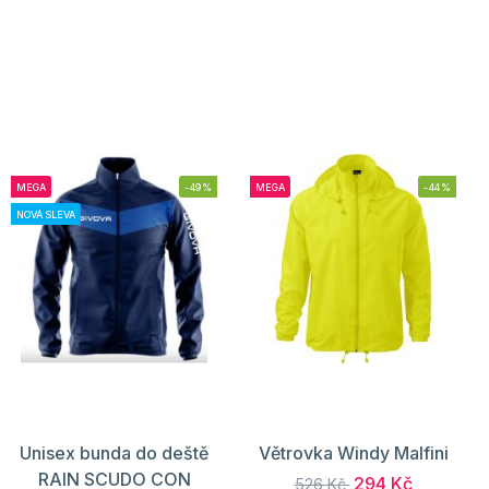
MEGA
-49%
MEGA
-44%
NOVÁ SLEVA
Unisex bunda do deště
Větrovka Windy Malfini
RAIN SCUDO CON
294 Kč
526 Kč