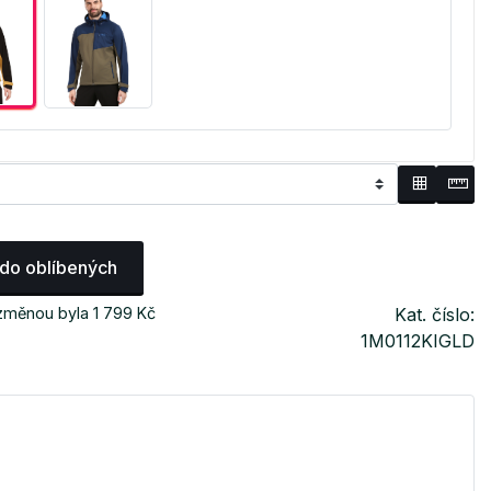
 do oblíbených
změnou byla 1 799 Kč
Kat. číslo:
1M0112KIGLD