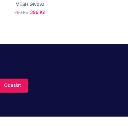
MESH Givova
399 Kč
790 Kč