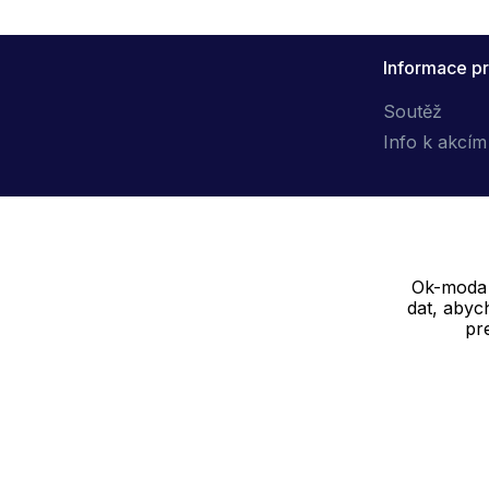
Informace pr
Soutěž
Info k akcím
Ok-moda s
Dodavatel
dat, abyc
pr
SOLEDO, s.r.o. IČ: 29298679
Nové sady 988/2, 60200 Brno
Cookie - podrobné nastavení
|
Další informace
|
Ochrana osobních ú