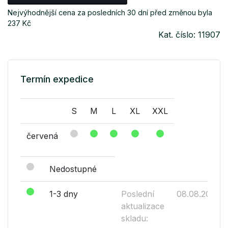
Nejvýhodnější cena za posledních 30 dní před změnou byla
237 Kč
Kat. číslo: 11907
Termín expedice
S
M
L
XL
XXL
červená
Nedostupné
1-3 dny
Poslední
08.08.2026
aktualizace
skladu: