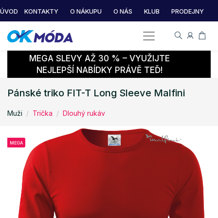
ÚVOD
KONTAKTY
O NÁKUPU
O NÁS
KLUB
PRODEJNY
MEGA SLEVY AŽ 30 % – VYUŽIJTE
NEJLEPŠÍ NABÍDKY PRÁVĚ TEĎ!
Pánské triko FIT-T Long Sleeve Malfini
Muži
Trička
Dlouhý rukáv
MEGA