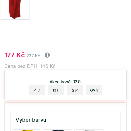
177 Kč
237 Kč
Cena bez DPH: 146 Kč
Akce končí: 12.8.
4
13
2
09
D
H
M
S
Vyber barvu