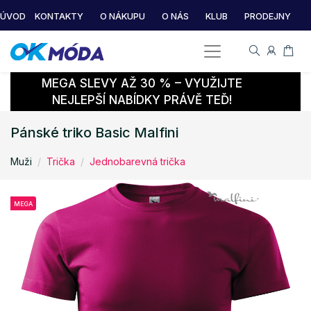
ÚVOD
KONTAKTY
O NÁKUPU
O NÁS
KLUB
PRODEJNY
MEGA SLEVY AŽ 30 % – VYUŽIJTE
NEJLEPŠÍ NABÍDKY PRÁVĚ TEĎ!
Pánské triko Basic Malfini
Muži
Trička
Jednobarevná trička
MEGA