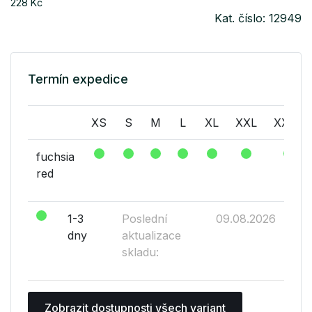
228 Kč
Kat. číslo: 12949
Termín expedice
XS
S
M
L
XL
XXL
XXXL
fuchsia
red
1-3
Poslední
09.08.2026
dny
aktualizace
skladu:
Zobrazit dostupnosti všech variant