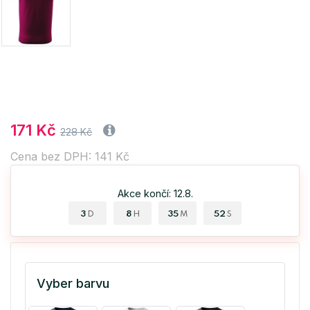
171 Kč
228 Kč
Cena bez DPH: 141 Kč
Akce končí: 12.8.
3
8
35
51
D
H
M
S
Vyber barvu