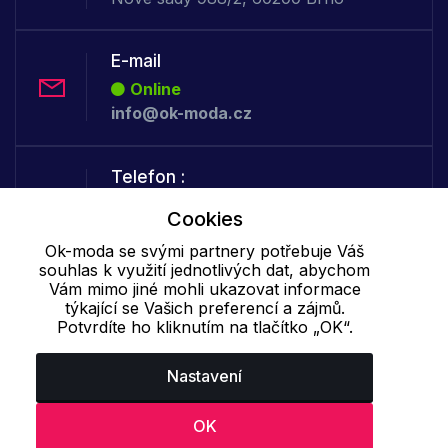
E-mail
Online
info@ok-moda.cz
Telefon :
Offline
Cookies
+420 702 000 160
Ok-moda se svými partnery potřebuje Váš
souhlas k využití jednotlivých dat, abychom
Vám mimo jiné mohli ukazovat informace
Cookie - podrobné nastavení
|
Další informace
|
Ochrana osobních
týkající se Vašich preferencí a zájmů.
údajů
Potvrdíte ho kliknutím na tlačítko „OK“.
Nastavení
OK