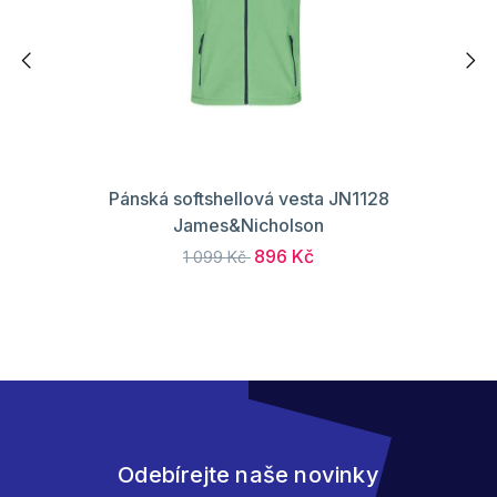
Pánská softshellová vesta JN1128
James&Nicholson
896 Kč
1 099 Kč
Odebírejte naše novinky