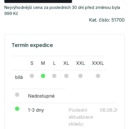
Nejvýhodnější cena za posledních 30 dní před změnou byla
999 Kč
Kat. číslo: 51700
Termín expedice
S
M
L
XL
XXL
XXXL
bílá
Nedostupné
1-3 dny
Poslední
08.08.2026
aktualizace
skladu: