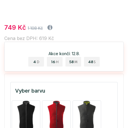
749 Kč
1 108 Kč
Cena bez DPH: 619 Kč
Akce končí: 12.8.
4
16
58
47
D
H
M
S
Vyber barvu