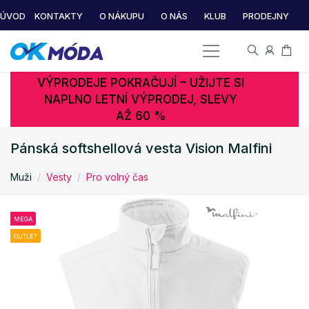
ÚVOD
KONTAKTY
O NÁKUPU
O NÁS
KLUB
PRODEJNY
VÝPRODEJE POKRAČUJÍ – UŽIJTE SI
NAPLNO LETNÍ VÝPRODEJ, SLEVY
AŽ 60 %
Pánská softshellová vesta Vision Malfini
Muži
Vesty
Pro volný čas
MEGA
OUTLET