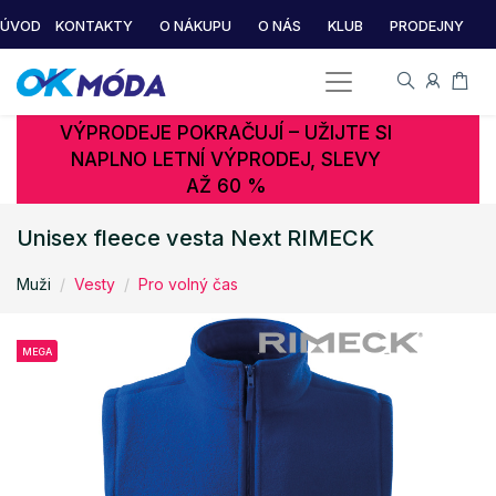
ÚVOD
KONTAKTY
O NÁKUPU
O NÁS
KLUB
PRODEJNY
VÝPRODEJE POKRAČUJÍ – UŽIJTE SI
NAPLNO LETNÍ VÝPRODEJ, SLEVY
AŽ 60 %
Unisex fleece vesta Next RIMECK
Muži
Vesty
Pro volný čas
MEGA