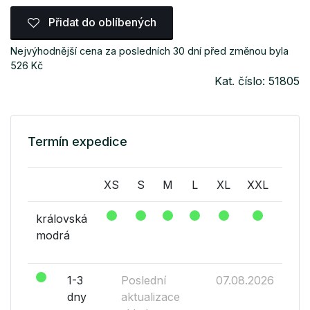
Přidat do oblíbených
Nejvýhodnější cena za posledních 30 dní před změnou byla
526 Kč
Kat. číslo: 51805
Termín expedice
XS
S
M
L
XL
XXL
XXX
královská
modrá
1-3
Poslední
07.08.2026
dny
aktualizace