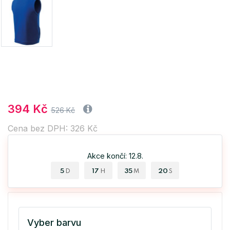
394 Kč
526 Kč
Cena bez DPH: 326 Kč
Akce končí: 12.8.
5
17
35
20
D
H
M
S
Vyber barvu