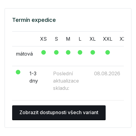
Termín expedice
XS
S
M
L
XL
XXL
XXXL
mátová
1-3
Poslední
08.08.2026
dny
aktualizace
skladu:
Zobrazit dostupnosti všech variant