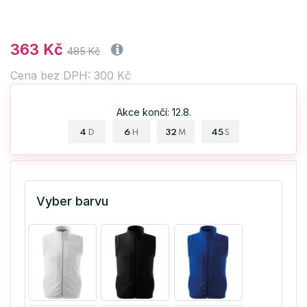
363 Kč
485 Kč
Cena bez DPH: 300 Kč
Akce končí: 12.8.
4
6
32
45
D
H
M
S
Vyber barvu