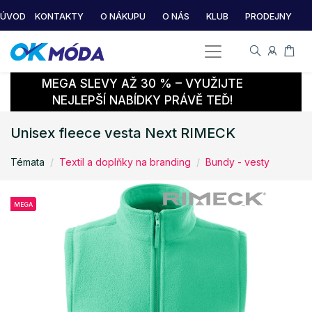
ÚVOD
KONTAKTY
O NÁKUPU
O NÁS
KLUB
PRODEJNY
MEGA SLEVY AŽ 30 % – VYUŽIJTE
NEJLEPŠÍ NABÍDKY PRÁVĚ TEĎ!
Unisex fleece vesta Next RIMECK
Témata
Textil a doplňky na branding
Bundy - vesty
MEGA