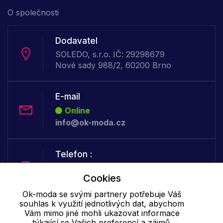
O společnosti
Dodavatel
SOLEDO, s.r.o. IČ: 29298679
Nové sady 988/2, 60200 Brno
E-mail
Online
info@ok-moda.cz
Telefon :
Offline
Cookies
+420 702 000 160
Ok-moda se svými partnery potřebuje Váš
souhlas k využití jednotlivých dat, abychom
Cookie - podrobné nastavení
|
Další informace
|
Ochrana osobních
Vám mimo jiné mohli ukazovat informace
údajů
týkající se Vašich preferencí a zájmů.