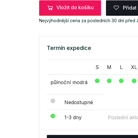
Vložit do košíku
Přidat
Nejvýhodnější cena za posledních 30 dní před
Termín expedice
S
M
L
XL
půlnoční modrá
Nedostupné
1-3 dny
Poslední akt