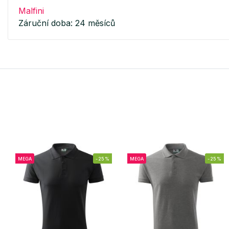
Malfini
Záruční doba: 24 měsíců
MEGA
-25%
MEGA
-25%