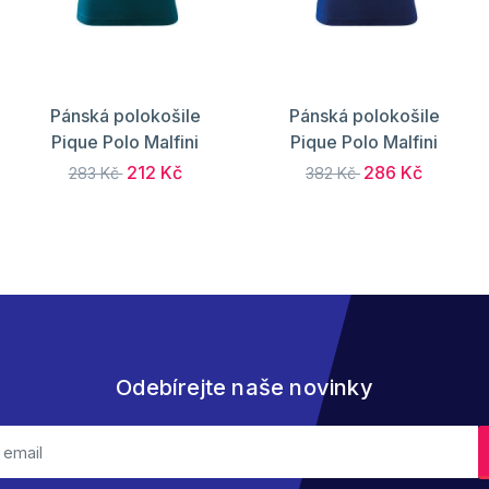
Pánská polokošile
Pánská polokošile
Pique Polo Malfini
Pique Polo Malfini
212 Kč
286 Kč
283 Kč
382 Kč
Odebírejte naše novinky