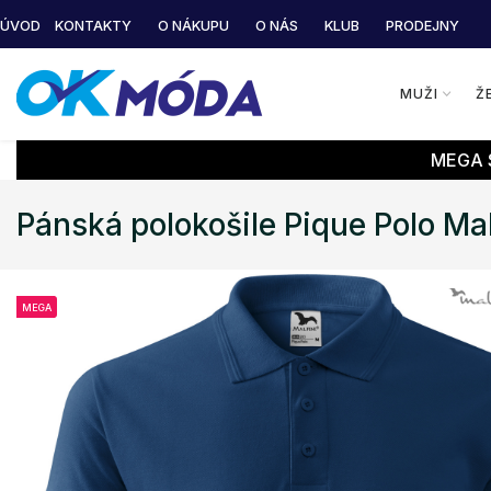
ÚVOD
KONTAKTY
O NÁKUPU
O NÁS
KLUB
PRODEJNY
MUŽI
Ž
MEGA S
Pánská polokošile Pique Polo Mal
MEGA