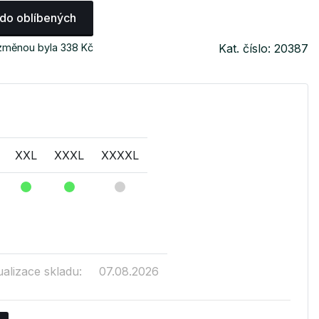
 do oblíbených
 změnou byla 338 Kč
Kat. číslo: 20387
XXL
XXXL
XXXXL
ualizace skladu:
07.08.2026