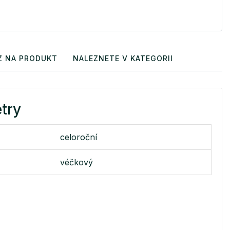
Z NA PRODUKT
NALEZNETE V KATEGORII
try
celoroční
véčkový