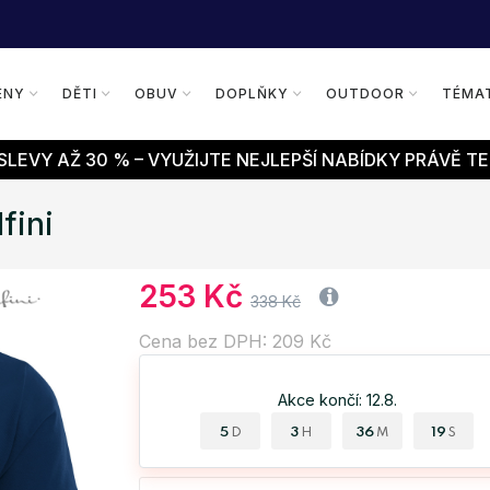
ENY
DĚTI
OBUV
DOPLŇKY
OUTDOOR
TÉMA
LEVY AŽ 30 % – VYUŽIJTE NEJLEPŠÍ NABÍDKY PRÁVĚ TE
fini
253 Kč
338 Kč
Cena bez DPH: 209 Kč
Akce končí: 12.8.
5
3
36
18
D
H
M
S