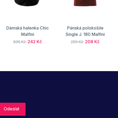
Dámská halenka Chic
Pánská polokošile
Malfini
Single J. 180 Malfini
242 Kč
208 Kč
506 Kč
299 Kč