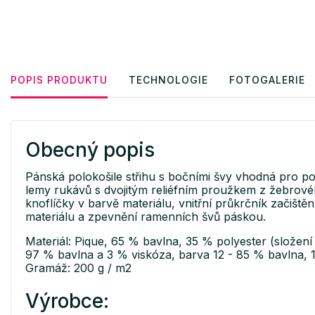
POPIS PRODUKTU
TECHNOLOGIE
FOTOGALERIE
Obecný popis
Pánská polokošile střihu s bočními švy vhodná pro po
lemy rukávů s dvojitým reliéfním proužkem z žebrového
knoflíčky v barvě materiálu, vnitřní průkrčník začišt
materiálu a zpevnění ramenních švů páskou.
Materiál: Pique, 65 % bavlna, 35 % polyester (složení 
97 % bavlna a 3 % viskóza, barva 12 - 85 % bavlna, 
Gramáž: 200 g / m2
Výrobce: