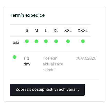
Termín expedice
S
M
L
XL
XXL
XXXL
bílá
1-3
Poslední
06.08.2026
dny
aktualizace
skladu:
Zobrazit dostupnosti všech variant