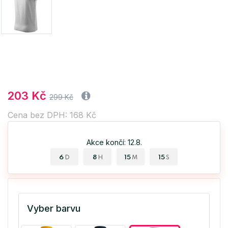
203 Kč
299 Kč
Cena bez DPH: 168 Kč
Akce končí: 12.8.
6
8
15
14
D
H
M
S
Vyber barvu