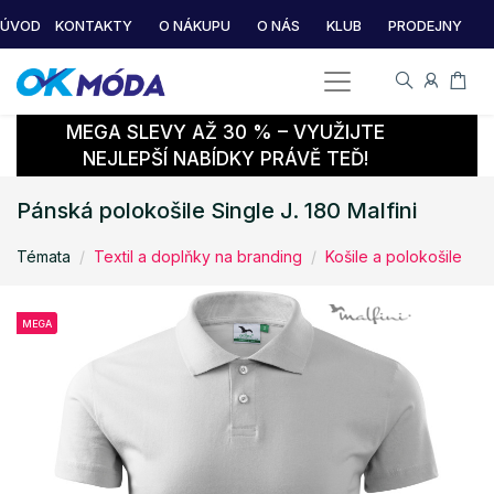
ÚVOD
KONTAKTY
O NÁKUPU
O NÁS
KLUB
PRODEJNY
MEGA SLEVY AŽ 30 % – VYUŽIJTE
NEJLEPŠÍ NABÍDKY PRÁVĚ TEĎ!
Pánská polokošile Single J. 180 Malfini
Témata
Textil a doplňky na branding
Košile a polokošile
MEGA