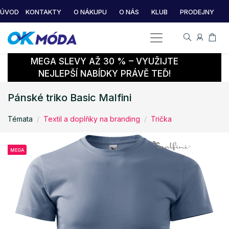
ÚVOD
KONTAKTY
O NÁKUPU
O NÁS
KLUB
PRODEJNY
MEGA SLEVY AŽ 30 % – VYUŽIJTE
NEJLEPŠÍ NABÍDKY PRÁVĚ TEĎ!
Pánské triko Basic Malfini
Témata
Textil a doplňky na branding
Trička
MEGA