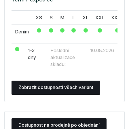
XS
S
M
L
XL
XXL
XXXL
Denim
1-3
Poslední
10.08.2026
dny
aktualizace
skladu:
Zobrazit dostupnosti všech variant
Dostupnost na prodejně po objednání