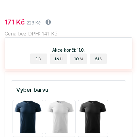
171 Kč
228 Kč
Cena bez DPH: 141 Kč
Akce končí: 11.8.
1
16
10
50
D
H
M
S
Vyber barvu