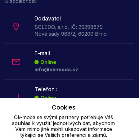
O společnosti
Dodavatel
SOLEDO, s.r.o. IČ: 29298679
Nové sady 988/2, 60200 Brno
E-mail
Online
info@ok-moda.cz
Telefon :
Online
+420 702 000 160
Cookies
Ok-moda se svými partnery potřebuje Váš
souhlas k využití jednotlivých dat, abychom
Cookie - podrobné nastavení
|
Další informace
|
Ochrana osobních
Vám mimo jiné mohli ukazovat informace
údajů
týkající se Vašich preferencí a zájmů.