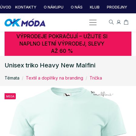
ÚVOD
KONTAKTY
O NÁKUPU
O NÁS
KLUB
PRODEJNY
VÝPRODEJE POKRAČUJÍ – UŽIJTE SI
NAPLNO LETNÍ VÝPRODEJ, SLEVY
AŽ 60 %
Unisex triko Heavy New Malfini
Témata
Textil a doplňky na branding
Trička
MEGA