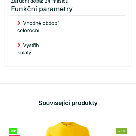
Záruční doba: 24 měsíců
Funkční parametry
Vhodné období
celoroční
Výstřih
kulatý
Související produkty
TOP
-25%