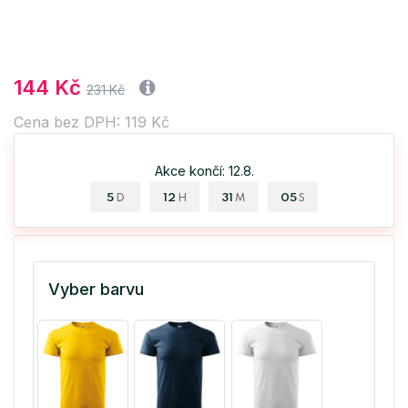
144 Kč
231 Kč
Cena bez DPH: 119 Kč
Akce končí: 12.8.
5
12
31
04
D
H
M
S
Vyber barvu