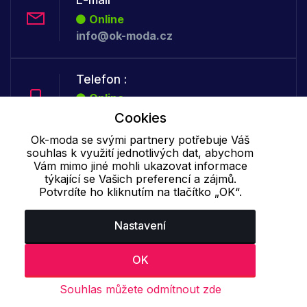
Online
info@ok-moda.cz
Telefon :
Online
+420 702 000 160
Cookies
Ok-moda se svými partnery potřebuje Váš
souhlas k využití jednotlivých dat, abychom
Cookie - podrobné nastavení
|
Další informace
|
Ochrana osobních
Vám mimo jiné mohli ukazovat informace
údajů
týkající se Vašich preferencí a zájmů.
Potvrdíte ho kliknutím na tlačítko „OK“.
Nastavení
OK
Souhlas můžete odmítnout zde