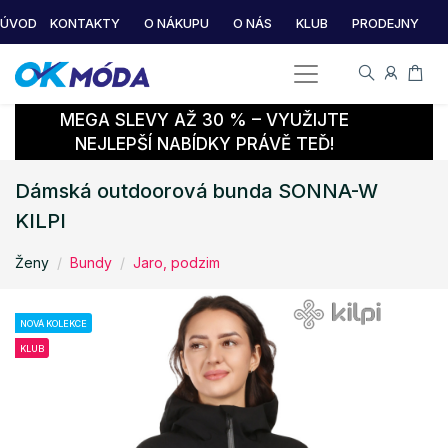
ÚVOD
KONTAKTY
O NÁKUPU
O NÁS
KLUB
PRODEJNY
MEGA SLEVY AŽ 30 % – VYUŽIJTE
NEJLEPŠÍ NABÍDKY PRÁVĚ TEĎ!
Dámská outdoorová bunda SONNA-W
KILPI
Ženy
Bundy
Jaro, podzim
NOVÁ KOLEKCE
KLUB