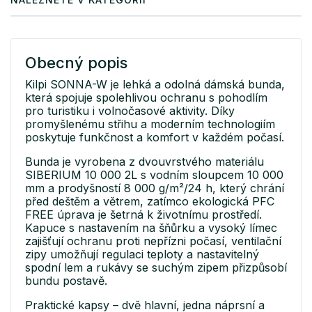
Obecný popis
Kilpi SONNA-W je lehká a odolná dámská bunda,
která spojuje spolehlivou ochranu s pohodlím
pro turistiku i volnočasové aktivity. Díky
promyšlenému střihu a moderním technologiím
poskytuje funkčnost a komfort v každém počasí.
Bunda je vyrobena z dvouvrstvého materiálu
SIBERIUM 10 000 2L s vodním sloupcem 10 000
mm a prodyšností 8 000 g/m²/24 h, který chrání
před deštěm a větrem, zatímco ekologická PFC
FREE úprava je šetrná k životnímu prostředí.
Kapuce s nastavením na šňůrku a vysoký límec
zajišťují ochranu proti nepřízni počasí, ventilační
zipy umožňují regulaci teploty a nastavitelný
spodní lem a rukávy se suchým zipem přizpůsobí
bundu postavě.
Praktické kapsy – dvě hlavní, jedna náprsní a