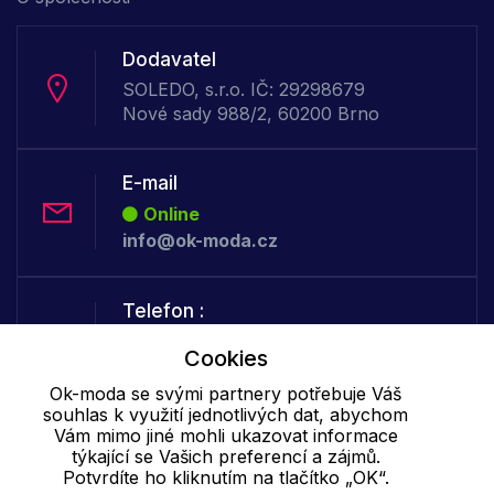
Dodavatel
SOLEDO, s.r.o. IČ: 29298679
Nové sady 988/2, 60200 Brno
E-mail
Online
info@ok-moda.cz
Telefon :
Offline
Cookies
+420 702 000 160
Ok-moda se svými partnery potřebuje Váš
souhlas k využití jednotlivých dat, abychom
Cookie - podrobné nastavení
|
Další informace
|
Ochrana osobních
Vám mimo jiné mohli ukazovat informace
týkající se Vašich preferencí a zájmů.
údajů
Potvrdíte ho kliknutím na tlačítko „OK“.