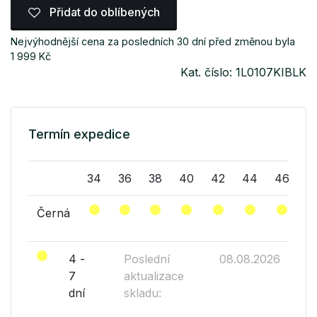
Přidat do oblíbených
Nejvýhodnější cena za posledních 30 dní před změnou byla
1 999 Kč
Kat. číslo: 1L0107KIBLK
Termín expedice
34
36
38
40
42
44
46
Černá
4 -
Poslední
08.08.2026
7
aktualizace
dní
skladu: