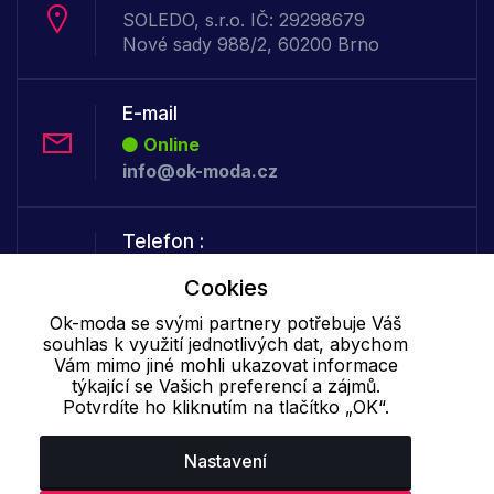
SOLEDO, s.r.o. IČ: 29298679
Nové sady 988/2, 60200 Brno
E-mail
Online
info@ok-moda.cz
Telefon :
Offline
Cookies
+420 702 000 160
Ok-moda se svými partnery potřebuje Váš
souhlas k využití jednotlivých dat, abychom
Vám mimo jiné mohli ukazovat informace
Cookie - podrobné nastavení
|
Další informace
|
Ochrana osobních
týkající se Vašich preferencí a zájmů.
údajů
Potvrdíte ho kliknutím na tlačítko „OK“.
Nastavení