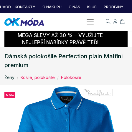
ÚVOD
KONTAKTY
O NÁKUPU
O NÁS
KLUB
PRODEJNY
MEGA SLEVY AŽ 30 % – VYUŽIJTE
NEJLEPŠÍ NABÍDKY PRÁVĚ TEĎ!
Dámská polokošile Perfection plain Malfini
premium
Ženy
Košile, polokošile
Polokošile
MEGA