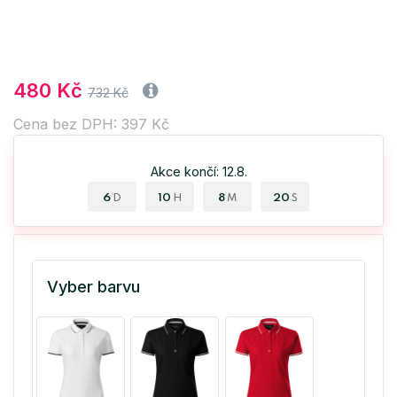
480 Kč
732 Kč
Cena bez DPH: 397 Kč
Akce končí: 12.8.
6
10
8
19
D
H
M
S
Vyber barvu