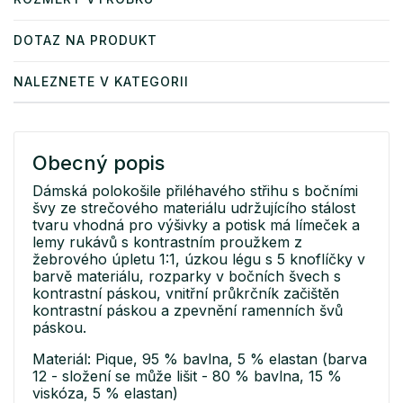
DOTAZ NA PRODUKT
NALEZNETE V KATEGORII
Obecný popis
Dámská polokošile přiléhavého střihu s bočními
švy ze strečového materiálu udržujícího stálost
tvaru vhodná pro výšivky a potisk má límeček a
lemy rukávů s kontrastním proužkem z
žebrového úpletu 1:1, úzkou légu s 5 knoflíčky v
barvě materiálu, rozparky v bočních švech s
kontrastní páskou, vnitřní průkrčník začištěn
kontrastní páskou a zpevnění ramenních švů
páskou.
Materiál: Pique, 95 % bavlna, 5 % elastan (barva
12 - složení se může lišit - 80 % bavlna, 15 %
viskóza, 5 % elastan)