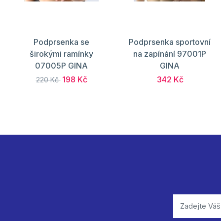
Podprsenka se
Podprsenka sportovní
širokými ramínky
na zapínání 97001P
07005P GINA
GINA
198 Kč
342 Kč
220 Kč