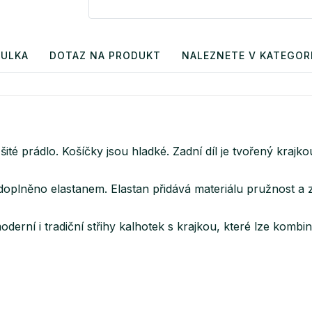
BULKA
DOTAZ NA PRODUKT
NALEZNETE V KATEGORI
té prádlo. Košíčky jsou hladké. Zadní díl je tvořený krajk
doplněno elastanem. Elastan přidává materiálu pružnost a z
derní i tradiční střihy kalhotek s krajkou, které lze kom