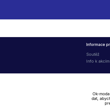
Informace pr
Soutěž
Info k akcím
Ok-moda s
Dodavatel
dat, abyc
pr
SOLEDO, s.r.o. IČ: 29298679
Nové sady 988/2, 60200 Brno