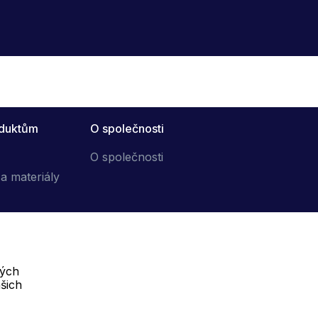
oduktům
O společnosti
O společnosti
a materiály
vých
Telefon :
šich
Offline
+420 702 000 160