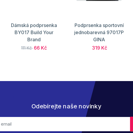
Dámská podprsenka
Podprsenka sportovní
BY017 Build Your
jednobarevná 97017P
Brand
GINA
66 Kč
319 Kč
111 Kč
Odebírejte naše novinky