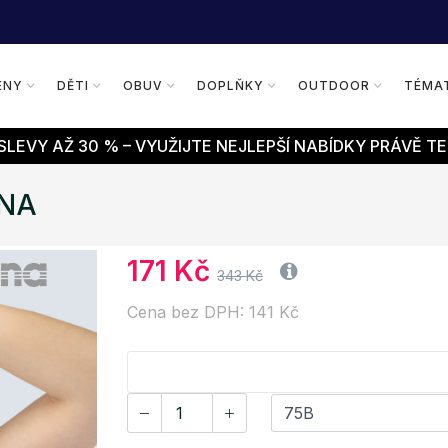
ENY
DĚTI
OBUV
DOPLŇKY
OUTDOOR
TÉMA
LEVY AŽ 30 % – VYUŽIJTE NEJLEPŠÍ NABÍDKY PRÁVĚ TE
INA
171 Kč
343 Kč
Cena bez DPH: 141 Kč