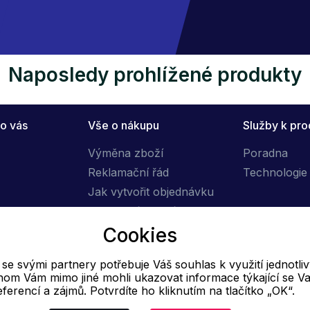
Naposledy prohlížené produkty
o vás
Vše o nákupu
Služby k pr
Výměna zboží
Poradna
Reklamační řád
Technologie 
Jak vytvořit objednávku
Obchodní podmínky
Doprava
Cookies
e svými partnery potřebuje Váš souhlas k využití jednotli
E-mail
hom Vám mimo jiné mohli ukazovat informace týkající se Va
eferencí a zájmů. Potvrdíte ho kliknutím na tlačítko „OK“.
Online
info@ok-moda.cz