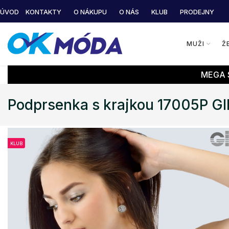
ÚVOD
KONTAKTY
O NÁKUPU
O NÁS
KLUB
PRODEJNY
MUŽI
Ž
MEGA S
Podprsenka s krajkou 17005P G
KLUB