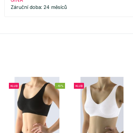
GINA
Záruční doba: 24 měsíců
KLUB
-10%
KLUB