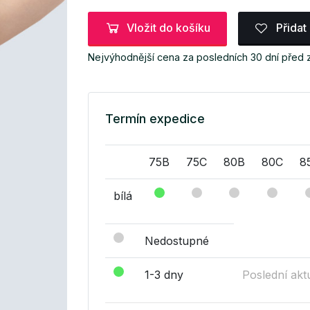
Vložit do košíku
Přidat
Nejvýhodnější cena za posledních 30 dní před 
Termín expedice
75B
75C
80B
80C
8
bílá
Nedostupné
1-3 dny
Poslední akt