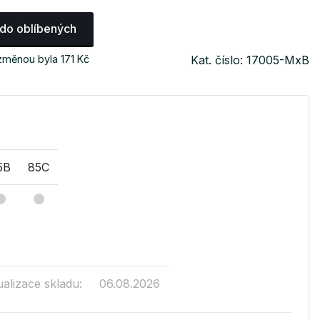
 do oblíbených
změnou byla 171 Kč
Kat. číslo: 17005-MxB
5B
85C
ualizace skladu:
06.08.2026