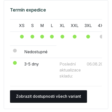
Termín expedice
XS
S
M
L
XL
XXL
3XL
4XL
Nedostupné
3-5 dny
Poslední
06.08.2026
aktualizace
skladu:
Zobrazit dostupnosti všech variant