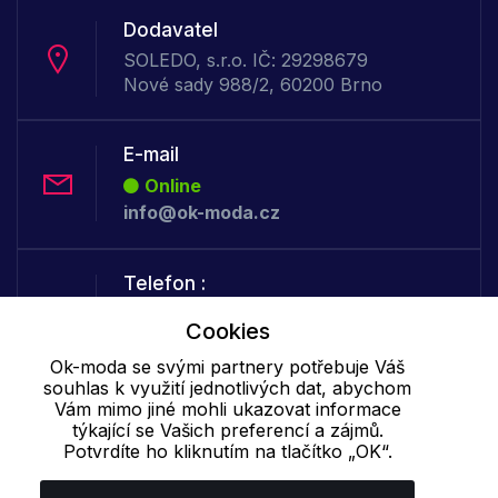
Dodavatel
SOLEDO, s.r.o. IČ: 29298679
Nové sady 988/2, 60200 Brno
E-mail
Online
info@ok-moda.cz
Telefon :
Offline
Cookies
+420 702 000 160
Ok-moda se svými partnery potřebuje Váš
souhlas k využití jednotlivých dat, abychom
Vám mimo jiné mohli ukazovat informace
Cookie - podrobné nastavení
|
Další informace
|
Ochrana osobních
týkající se Vašich preferencí a zájmů.
údajů
Potvrdíte ho kliknutím na tlačítko „OK“.