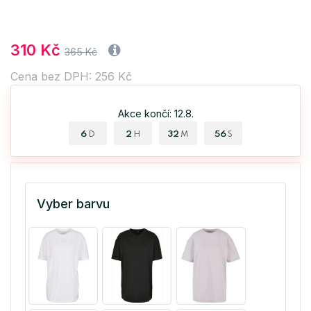
310 Kč
365 Kč
Cena bez DPH: 256 Kč
Akce končí: 12.8.
6
2
32
55
D
H
M
S
Vyber barvu