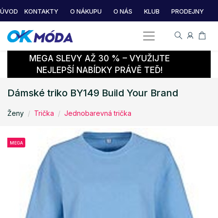
ÚVOD
KONTAKTY
O NÁKUPU
O NÁS
KLUB
PRODEJNY
MEGA SLEVY AŽ 30 % – VYUŽIJTE
NEJLEPŠÍ NABÍDKY PRÁVĚ TEĎ!
Dámské triko BY149 Build Your Brand
Ženy
Trička
Jednobarevná trička
MEGA