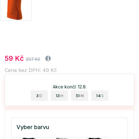
59 Kč
297 Kč
Cena bez DPH: 49 Kč
Akce končí: 12.8.
3
13
51
13
D
H
M
S
Vyber barvu