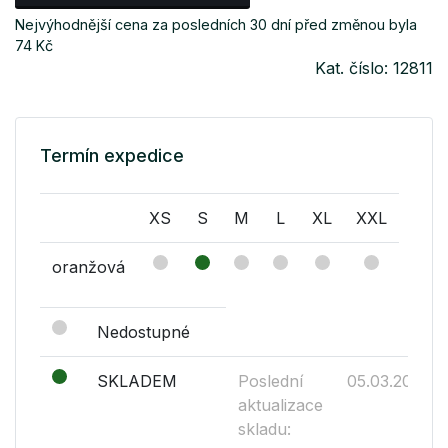
Nejvýhodnější cena za posledních 30 dní před změnou byla
74 Kč
Kat. číslo: 12811
Termín expedice
XS
S
M
L
XL
XXL
oranžová
Nedostupné
SKLADEM
Poslední
05.03.2019
aktualizace
skladu: