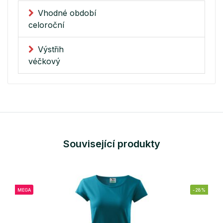
Vhodné období
celoroční
Výstřih
véčkový
Související produkty
MEGA
-28%