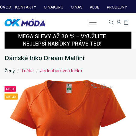
ÚVOD
KONTAKTY
O NÁKUPU
O NÁS
KLUB
PRODEJNY
MEGA SLEVY AŽ 30 % – VYUŽIJTE
NEJLEPŠÍ NABÍDKY PRÁVĚ TEĎ!
Dámské triko Dream Malfini
Ženy
Trička
Jednobarevná trička
MEGA
OUTLET