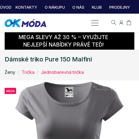
ÚVOD
KONTAKTY
O NÁKUPU
O NÁS
KLUB
PRODEJNY
MEGA SLEVY AŽ 30 % – VYUŽIJTE
NEJLEPŠÍ NABÍDKY PRÁVĚ TEĎ!
Dámské triko Pure 150 Malfini
Ženy
Trička
Jednobarevná trička
MEGA