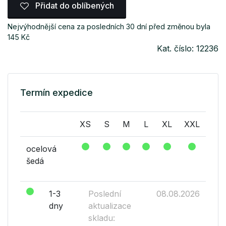
Přidat do oblíbených
Nejvýhodnější cena za posledních 30 dní před změnou byla
145 Kč
Kat. číslo: 12236
Termín expedice
XS
S
M
L
XL
XXL
ocelová
šedá
1-3
Poslední
08.08.2026
dny
aktualizace
skladu: