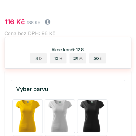
116 Kč
188 Kč
Cena bez DPH: 96 Kč
Akce končí: 12.8.
4
12
29
49
D
H
M
S
Vyber barvu