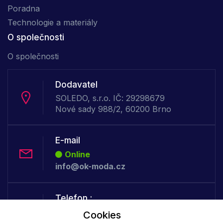
Poradna
Technologie a materiály
O společnosti
O společnosti
Dodavatel
SOLEDO, s.r.o. IČ: 29298679
Nové sady 988/2, 60200 Brno
E-mail
Online
info@ok-moda.cz
Telefon :
Offline
Cookies
+420 702 000 160