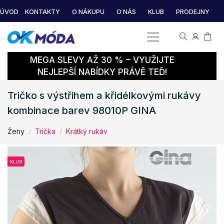
ÚVOD
KONTAKTY
O NÁKUPU
O NÁS
KLUB
PRODEJNY
MEGA SLEVY AŽ 30 % – VYUŽIJTE
NEJLEPŠÍ NABÍDKY PRÁVĚ TEĎ!
Tričko s výstřihem a křidélkovými rukávy
kombinace barev 98010P GINA
Ženy
Trička
Krátký rukáv
KLUB