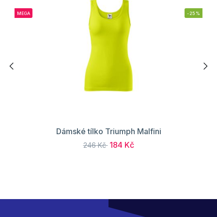
MEGA
-25%
Dámské tílko Triumph Malfini
184 Kč
246 Kč