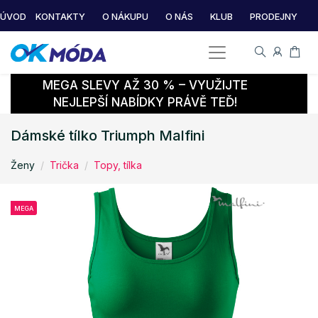
ÚVOD
KONTAKTY
O NÁKUPU
O NÁS
KLUB
PRODEJNY
MEGA SLEVY AŽ 30 % – VYUŽIJTE
NEJLEPŠÍ NABÍDKY PRÁVĚ TEĎ!
Dámské tílko Triumph Malfini
Ženy
Trička
Topy, tílka
MEGA