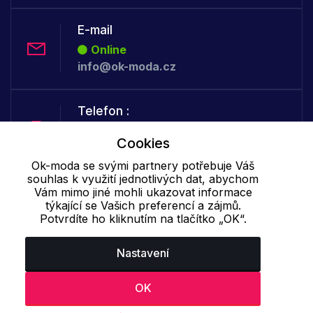
E-mail
Online
info@ok-moda.cz
Telefon :
Offline
Cookies
+420 702 000 160
Ok-moda se svými partnery potřebuje Váš
souhlas k využití jednotlivých dat, abychom
Cookie - podrobné nastavení
|
Další informace
|
Ochrana osobních
Vám mimo jiné mohli ukazovat informace
týkající se Vašich preferencí a zájmů.
údajů
Potvrdíte ho kliknutím na tlačítko „OK“.
Nastavení
OK