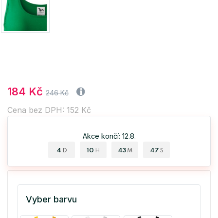
184 Kč
246 Kč
Cena bez DPH: 152 Kč
Akce končí: 12.8.
4
10
43
47
D
H
M
S
Vyber barvu