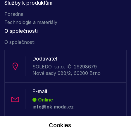
Služby k produktům
Poradna
Technologie a materiály
O společnosti
O společnosti
Dodavatel
SOLEDO, s.r.o. IČ: 29298679
Nové sady 988/2, 60200 Brno
E-mail
Online
info@ok-moda.cz
Cookies
Telefon :