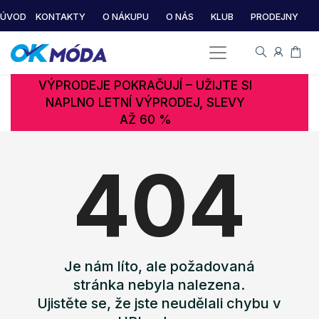
ÚVOD
KONTAKTY
O NÁKUPU
O NÁS
KLUB
PRODEJNY
VÝPRODEJE POKRAČUJÍ – UŽIJTE SI
NAPLNO LETNÍ VÝPRODEJ, SLEVY
AŽ 60 %
404
Je nám líto, ale požadovaná
stránka nebyla nalezena.
Ujistěte se, že jste neudělali chybu v