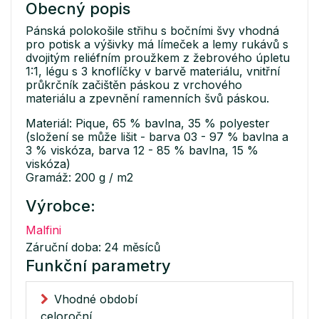
Obecný popis
Pánská polokošile střihu s bočními švy vhodná
pro potisk a výšivky má límeček a lemy rukávů s
dvojitým reliéfním proužkem z žebrového úpletu
1:1, légu s 3 knoflíčky v barvě materiálu, vnitřní
průkrčník začištěn páskou z vrchového
materiálu a zpevnění ramenních švů páskou.
Materiál: Pique, 65 % bavlna, 35 % polyester
(složení se může lišit - barva 03 - 97 % bavlna a
3 % viskóza, barva 12 - 85 % bavlna, 15 %
viskóza)
Gramáž: 200 g / m2
Výrobce:
Malfini
Záruční doba: 24 měsíců
Funkční parametry
Vhodné období
celoroční