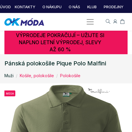
ÚVOD
KONTAKTY
O NÁKUPU
O NÁS
KLUB
PRODEJNY
VÝPRODEJE POKRAČUJÍ – UŽIJTE SI
NAPLNO LETNÍ VÝPRODEJ, SLEVY
AŽ 60 %
Pánská polokošile Pique Polo Malfini
Muži
Košile, polokošile
Polokošile
MEGA