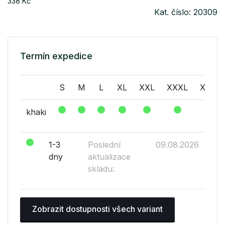
338 Kč
Kat. číslo: 20309
Termín expedice
S
M
L
XL
XXL
XXXL
XXXX
khaki
1-3
Poslední
09.08.2026
dny
aktualizace
skladu:
Zobrazit dostupnosti všech variant