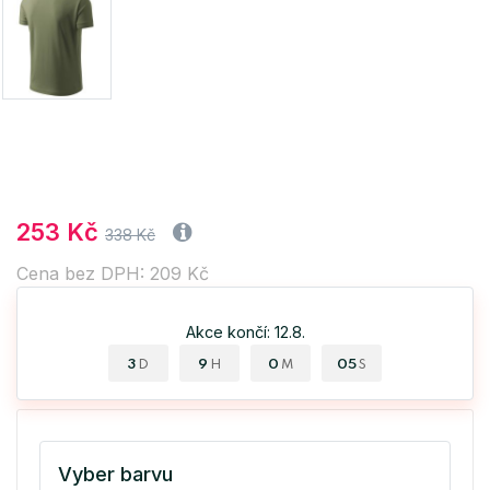
253 Kč
338 Kč
Cena bez DPH: 209 Kč
Akce končí: 12.8.
3
9
0
04
D
H
M
S
Vyber barvu